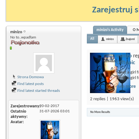
Zarejestruj s
minizo's Activity
O M
minizo
No to..wpadłam
All
minizo
Znajomi
minizo
rep
Offtopic
Meet a girl 
Strona Domowa
Meet a girl
Find latest posts
see more
Find latest started threads
2 replies | 1963 view(s)
Zarejestrowany
20-02-2017
Ostatnio
31-07-2026
03:01
No More Results
aktywny
Avatar