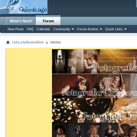
What's New?
Forum
New Posts
FAQ
Calendar
Community
Forum Actions
Quick Links
Lista użytkowników
minizo