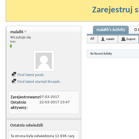
Zarejestruj s
mala86's Activity
O 
mala86
Wczytuje się
All
mala86
Znajomi
ban
No Recent Activity
Find latest posts
Find latest started threads
Zarejestrowany
07-03-2017
Ostatnio
22-03-2017
23:47
aktywny
Ostatnio odwiedzili
Ta strona była odwiedzona
12 696
razy.