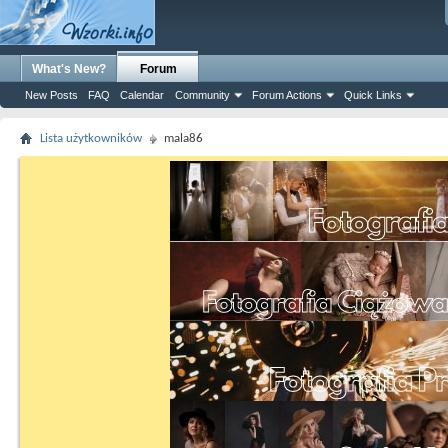
What's New?
Forum
New Posts
FAQ
Calendar
Community
Forum Actions
Quick Links
Lista użytkowników
mala86