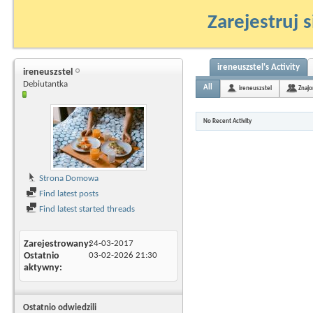
Zarejestruj s
ireneuszstel's Activity
ireneuszstel
Debiutantka
All
ireneuszstel
Znajo
No Recent Activity
Strona Domowa
Find latest posts
Find latest started threads
Zarejestrowany
24-03-2017
Ostatnio
03-02-2026
21:30
aktywny
Ostatnio odwiedzili