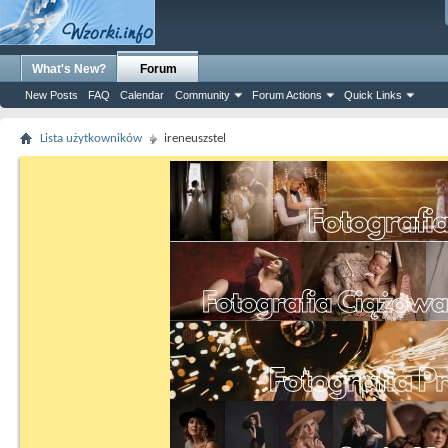
What's New?
Forum
New Posts
FAQ
Calendar
Community
Forum Actions
Quick Links
Lista użytkowników
ireneuszstel