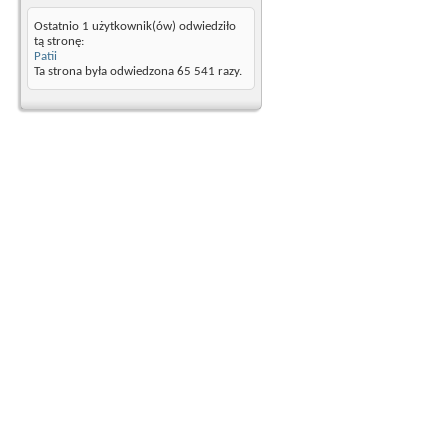
Ostatnio 1 użytkownik(ów) odwiedziło
tą stronę:
Patii
Ta strona była odwiedzona
65 541
razy.