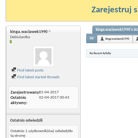
Zarejestruj s
kinga.waclawek1990's Act
kinga.waclawek1990
Debiutantka
All
kinga.waclawek1990
No Recent Activity
Find latest posts
Find latest started threads
Zarejestrowany
01-04-2017
Ostatnio
02-04-2017
00:43
aktywny
Ostatnio odwiedzili
Ostatnio 1 użytkownik(ów) odwiedziło
tą stronę: