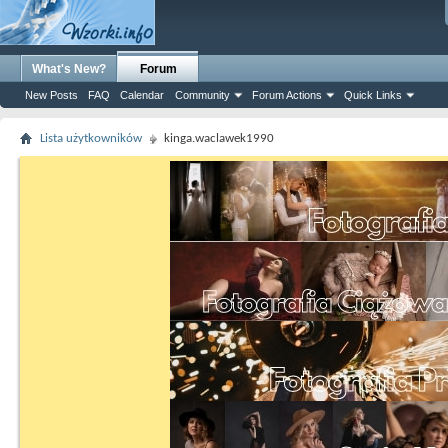
What's New?
Forum
New Posts
FAQ
Calendar
Community
Forum Actions
Quick Links
Lista użytkowników
kinga.waclawek1990