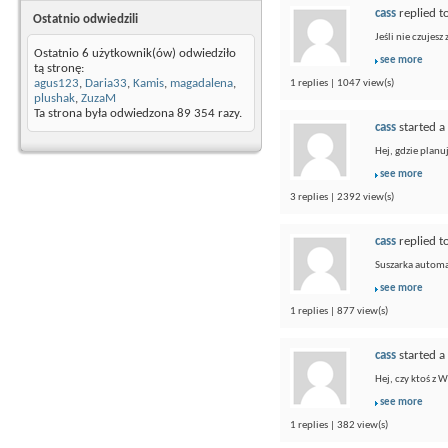
cass
replied t
Ostatnio odwiedzili
Jeśli nie czujesz
Ostatnio 6 użytkownik(ów) odwiedziło
see more
tą stronę:
agus123
,
Daria33
,
Kamis
,
magadalena
,
1 replies | 1047 view(s)
plushak
,
ZuzaM
Ta strona była odwiedzona
89 354
razy.
cass
started a
Hej, gdzie plan
see more
3 replies | 2392 view(s)
cass
replied t
Suszarka automa
see more
1 replies | 877 view(s)
cass
started a
Hej, czy ktoś z 
see more
1 replies | 382 view(s)