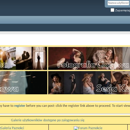
Zapamiętaj
ay have to
register
before you can post: click the register link above to proceed. To start vi
Galerie użytkowników dostępne po zalogowaniu się