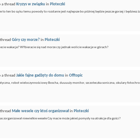
o a thread
Kryzys w związku
in
Ploteczki
 ze to ten bo są ku temu powody to rozstanie jest najlepsze bo później będzie jeszcze gorzej i będziesz 
 thread
Góry czy morze?
in
Ploteczki
ujecie wakacje? WYbieracie się nad morze czy jednak wolicie wakacje w górach?
o a thread
Jakie fajne gadżęty do domu
in
Offtopic
tyczna, robot wieloczynnościowy Boscha, duuuuży monitor, szczoteczka soniczna, okulary fotochro
 thread
Małe wesele czy ktoś organizował
in
Ploteczki
Was zorganizował niewielkie wesele Czy macie może jakieś pomysły na atrakcje dla gości?