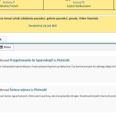
Bożena P
Ivonna70
Idealny French
Szpice konkursowe
a temat sztuki zdobienia paznokci, galerie paznokci, porady, Video Tutoriale
Zarejestruj się już dziś
e
Photos
 thread
Przygotowanie do laparoskopii
in
Ploteczki
w listopadzie laparoskopia i mam pytanie typowo praktyczne. Czy konieczne jest do zabiegu zdjęcie 
 thread
Świeca sojowa
in
Ploteczki
am świec zapachowych, które serio pachną, ale nie są bardzo drogie. Ewentualnie jeśli macie do pol