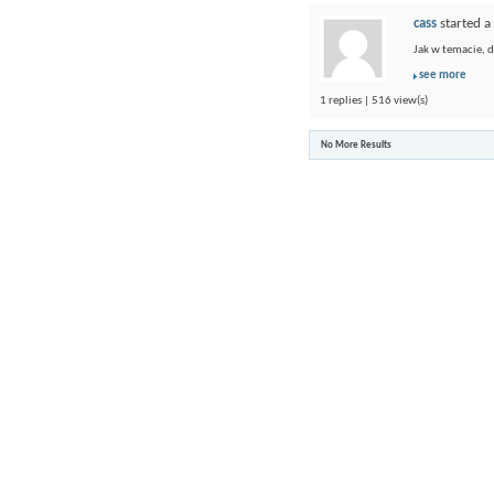
cass
started a
Jak w temacie, 
see more
1 replies | 516 view(s)
No More Results