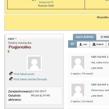
Annamon79
Russian Style
Wszystko n
cass's Activity
O Mni
cass
Totalna maniaczka
All
cass
Znajomi
cass
started a
Hej, czeka mnie 
see more
Find latest posts
1 replies | 49 view(s)
Find latest started threads
cass
started a
Dziewczyny, szuk
Zarejestrowany
12-04-2017
Ostatnio
Wczoraj
14:46
see more
aktywny
1 replies | 16 view(s)