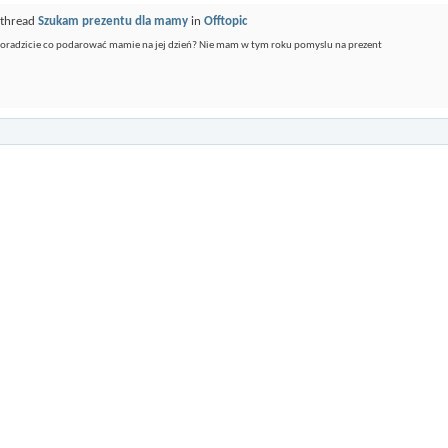
 thread
Szukam prezentu dla mamy
in
Offtopic
doradzicie co podarować mamie na jej dzień? Nie mam w tym roku pomyslu na prezent