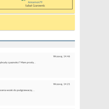
Annamon79
Sabat Czarownic
Wczoraj,
14:46
hybrydy z paznokci? Mam prosty...
Wczoraj,
14:21
ecenia woski do podgrzewaczy,...