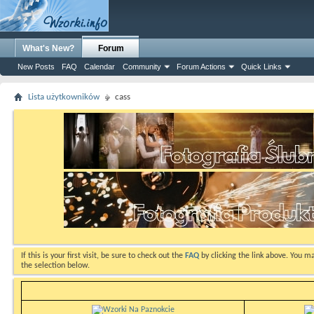
What's New?
Forum
New Posts
FAQ
Calendar
Community
Forum Actions
Quick Links
Lista użytkowników
cass
If this is your first visit, be sure to check out the
FAQ
by clicking the link above. You m
the selection below.