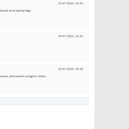
31-07-2026,
14:43
żałować ze wczesniej tego...
29-07-2026,
12:34
22-07-2026,
10:18
mowe, abonament na legimi i dieta...