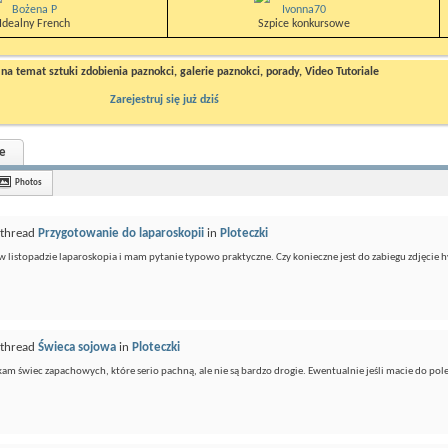
Bożena P
Ivonna70
Idealny French
Szpice konkursowe
a temat sztuki zdobienia paznokci, galerie paznokci, porady, Video Tutoriale
Zarejestruj się już dziś
e
Photos
 thread
Przygotowanie do laparoskopii
in
Ploteczki
w listopadzie laparoskopia i mam pytanie typowo praktyczne. Czy konieczne jest do zabiegu zdjęcie 
 thread
Świeca sojowa
in
Ploteczki
am świec zapachowych, które serio pachną, ale nie są bardzo drogie. Ewentualnie jeśli macie do pol