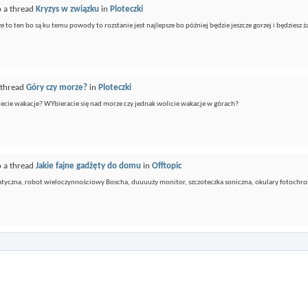
o a thread
Kryzys w związku
in
Ploteczki
 ze to ten bo są ku temu powody to rozstanie jest najlepsze bo później będzie jeszcze gorzej i będziesz 
 thread
Góry czy morze?
in
Ploteczki
ujecie wakacje? WYbieracie się nad morze czy jednak wolicie wakacje w górach?
o a thread
Jakie fajne gadżęty do domu
in
Offtopic
tyczna, robot wieloczynnościowy Boscha, duuuuży monitor, szczoteczka soniczna, okulary fotochro