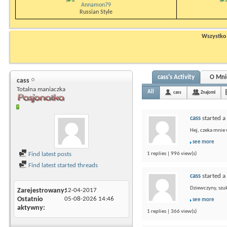
Annamon79
Russian Style
Wszystko n
cass's Activity
O Mni
cass
Totalna maniaczka
All
cass
Znajomi
cass
started a
Hej, czeka mnie 
see more
Find latest posts
1 replies | 996 view(s)
Find latest started threads
cass
started a
Dziewczyny, szuk
Zarejestrowany
12-04-2017
Ostatnio
05-08-2026
14:46
see more
aktywny
1 replies | 366 view(s)