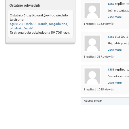
cass
replied t
Ostatnio odwiedzili
Jeśli nie czujesz
Ostatnio 6 użytkownik(ów) odwiedziło
see more
tą stronę:
agus123
,
Daria33
,
Kamis
,
magadalena
,
1 replies | 1563 view(s)
plushak
,
ZuzaM
Ta strona była odwiedzona
89 708
razy.
cass
started a
Hej, gdzie plan
see more
3 replies | 3891 view(s)
cass
replied t
Suszarka automa
see more
1 replies | 1035 view(s)
No More Results