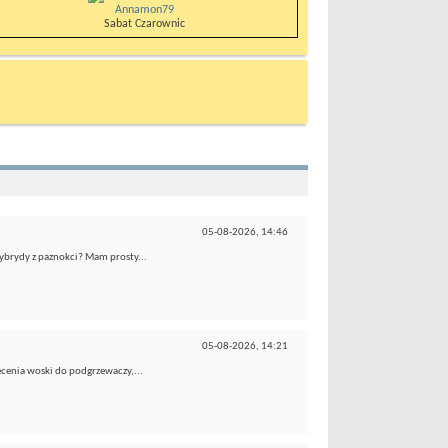
Annamon79
Sabat Czarownic
05-08-2026,
14:46
hybrydy z paznokci? Mam prosty...
05-08-2026,
14:21
ecenia woski do podgrzewaczy,...