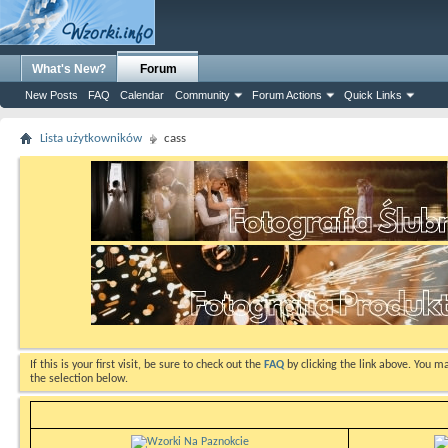
What's New?
Forum
New Posts
FAQ
Calendar
Community
Forum Actions
Quick Links
Lista użytkowników
cass
If this is your first visit, be sure to check out the
FAQ
by clicking the link above. You m
the selection below.