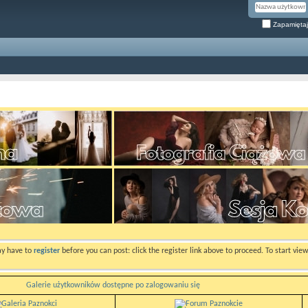
Zapamiętaj
ay have to
register
before you can post: click the register link above to proceed. To start vi
Galerie użytkowników dostępne po zalogowaniu się