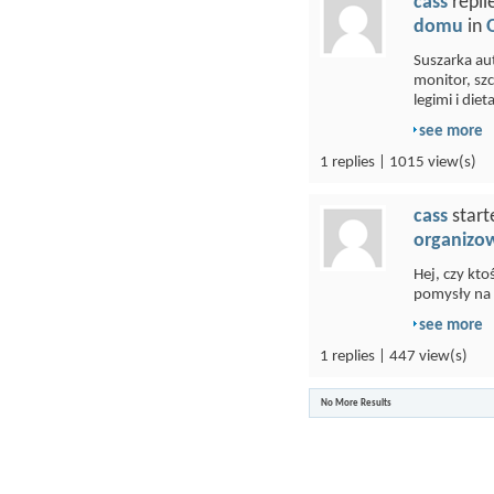
cass
repli
domu
in
Suszarka au
monitor, sz
legimi i dieta
see more
1 replies | 1015 view(s)
cass
start
organizo
Hej, czy kto
pomysły na a
see more
1 replies | 447 view(s)
No More Results