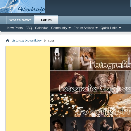
What's New?
Forum
New Posts
FAQ
Calendar
Community
Forum Actions
Quick Links
Lista użytkowników
cass