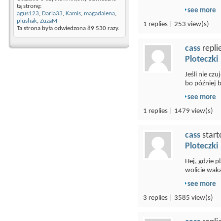
tą stronę:
see more
agus123
,
Daria33
,
Kamis
,
magadalena
,
plushak
,
ZuzaM
1 replies | 253 view(s)
Ta strona była odwiedzona
89 530
razy.
cass
repli
Ploteczki
Jeśli nie cz
bo później b
see more
1 replies | 1479 view(s)
cass
start
Ploteczki
Hej, gdzie 
wolicie wak
see more
3 replies | 3585 view(s)