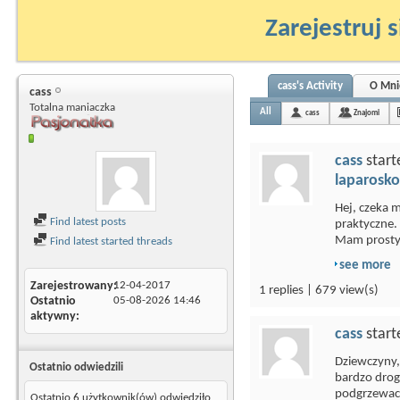
Zarejestruj s
cass's Activity
O Mni
cass
Totalna maniaczka
All
cass
Znajomi
cass
start
laparosko
Hej, czeka 
Find latest posts
praktyczne. 
Mam prosty.
Find latest started threads
see more
Zarejestrowany
12-04-2017
1 replies | 679 view(s)
Ostatnio
05-08-2026
14:46
aktywny
cass
start
Dziewczyny,
Ostatnio odwiedzili
bardzo drogi
podgrzewacz
Ostatnio 6 użytkownik(ów) odwiedziło