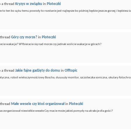
o a thread
Kryzys w związku
in
Ploteczki
 ze to ten bo są ku temu powody to rozstanie jest najlepsze bo później będzie jeszcze gorzej i będziesz 
 thread
Góry czy morze?
in
Ploteczki
ujecie wakacje? WYbieracie się nad morze czy jednak wolicie wakacje w górach?
o a thread
Jakie fajne gadżęty do domu
in
Offtopic
tyczna, robot wieloczynnościowy Boscha, duuuuży monitor, szczoteczka soniczna, okulary fotochro
 thread
Małe wesele czy ktoś organizował
in
Ploteczki
Was zorganizował niewielkie wesele Czy macie może jakieś pomysły na atrakcje dla gości?