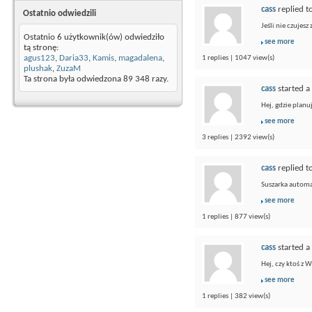
cass
replied t
Ostatnio odwiedzili
Jeśli nie czujesz
Ostatnio 6 użytkownik(ów) odwiedziło
see more
tą stronę:
agus123
,
Daria33
,
Kamis
,
magadalena
,
1 replies | 1047 view(s)
plushak
,
ZuzaM
Ta strona była odwiedzona
89 348
razy.
cass
started a
Hej, gdzie plan
see more
3 replies | 2392 view(s)
cass
replied t
Suszarka automa
see more
1 replies | 877 view(s)
cass
started a
Hej, czy ktoś z 
see more
1 replies | 382 view(s)