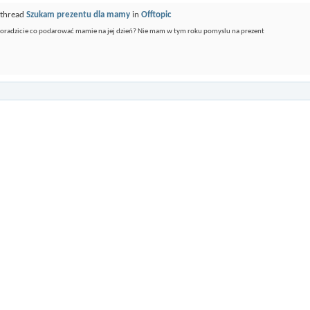
 thread
Szukam prezentu dla mamy
in
Offtopic
doradzicie co podarować mamie na jej dzień? Nie mam w tym roku pomyslu na prezent