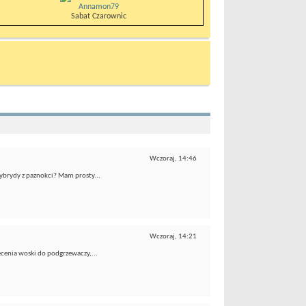
Annamon79
Sabat Czarownic
Wczoraj,
14:46
hybrydy z paznokci? Mam prosty...
Wczoraj,
14:21
ecenia woski do podgrzewaczy,...