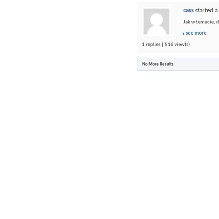
cass
started a
Jak w temacie, 
see more
1 replies | 516 view(s)
No More Results