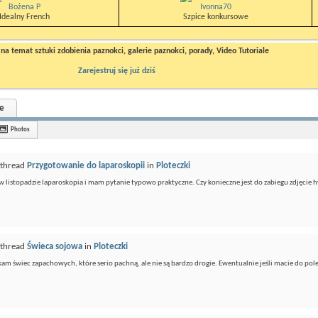
Bożena P
Ivonna70
Idealny French
Szpice konkursowe
a temat sztuki zdobienia paznokci, galerie paznokci, porady, Video Tutoriale
Zarejestruj się już dziś
e
Photos
 thread
Przygotowanie do laparoskopii
in
Ploteczki
w listopadzie laparoskopia i mam pytanie typowo praktyczne. Czy konieczne jest do zabiegu zdjęcie 
 thread
Świeca sojowa
in
Ploteczki
am świec zapachowych, które serio pachną, ale nie są bardzo drogie. Ewentualnie jeśli macie do pol