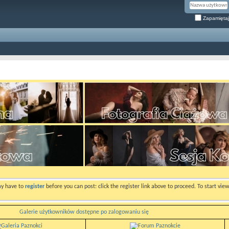
Zapamiętaj
ay have to
register
before you can post: click the register link above to proceed. To start vi
Galerie użytkowników dostępne po zalogowaniu się