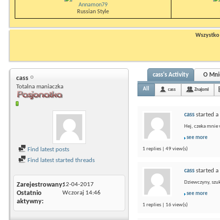
Annamon79
Russian Style
Wszystko n
cass's Activity
O Mni
cass
Totalna maniaczka
All
cass
Znajomi
cass
started a
Hej, czeka mnie 
see more
Find latest posts
1 replies | 49 view(s)
Find latest started threads
cass
started a
Dziewczyny, szuk
Zarejestrowany
12-04-2017
Ostatnio
Wczoraj
14:46
see more
aktywny
1 replies | 16 view(s)