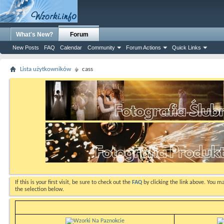
What's New?
Forum
New Posts
FAQ
Calendar
Community
Forum Actions
Quick Links
Lista użytkowników
cass
If this is your first visit, be sure to check out the
FAQ
by clicking the link above. You m
the selection below.