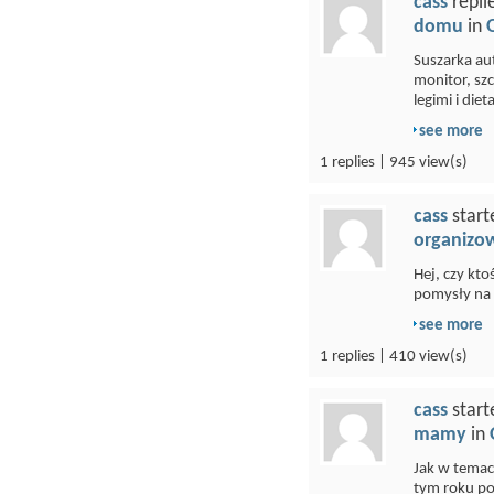
cass
repli
domu
in
Suszarka au
monitor, sz
legimi i dieta
see more
1 replies | 945 view(s)
cass
start
organizo
Hej, czy kto
pomysły na a
see more
1 replies | 410 view(s)
cass
start
mamy
in
Jak w temac
tym roku po