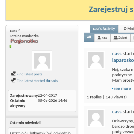
Zarejestruj s
cass's Activity
O Mni
cass
Totalna maniaczka
All
cass
Znajomi
cass
start
laparosko
Hej, czeka 
Find latest posts
praktyczne. 
Mam prosty.
Find latest started threads
see more
Zarejestrowany
12-04-2017
1 replies | 143 view(s)
Ostatnio
05-08-2026
14:46
aktywny
cass
start
Dziewczyny,
Ostatnio odwiedzili
bardzo drogi
podgrzewacz
Ostatnio 6 użytkownik(ów) odwiedziło