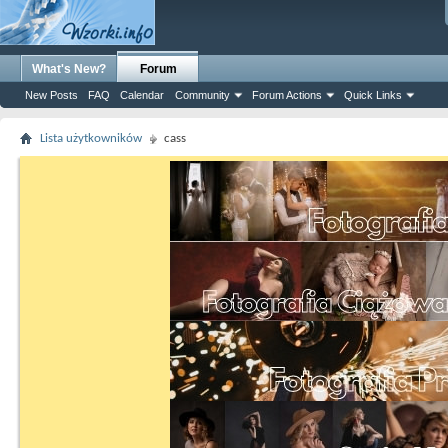
What's New?
Forum
New Posts
FAQ
Calendar
Community
Forum Actions
Quick Links
Lista użytkowników
cass