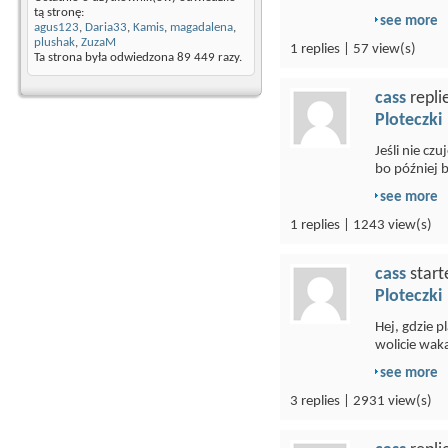
tą stronę:
see more
agus123
,
Daria33
,
Kamis
,
magadalena
,
plushak
,
ZuzaM
1 replies | 57 view(s)
Ta strona była odwiedzona
89 449
razy.
cass
repli
Ploteczki
Jeśli nie cz
bo później b
see more
1 replies | 1243 view(s)
cass
start
Ploteczki
Hej, gdzie 
wolicie wak
see more
3 replies | 2931 view(s)