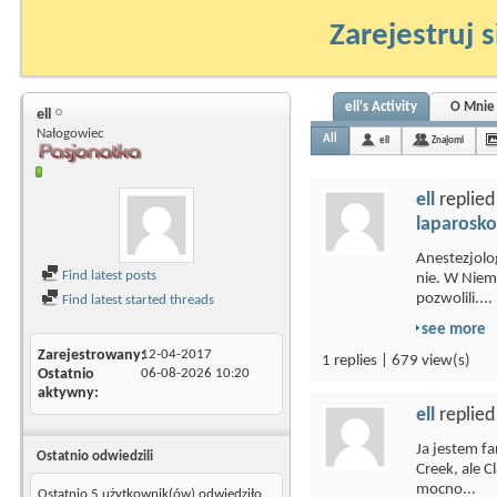
Zarejestruj s
ell's Activity
O Mnie
ell
Nałogowiec
All
ell
Znajomi
ell
replied
laparosko
Anestezjolo
Find latest posts
nie. W Niem
pozwolili....
Find latest started threads
see more
Zarejestrowany
12-04-2017
1 replies | 679 view(s)
Ostatnio
06-08-2026
10:20
aktywny
ell
replied
Ja jestem f
Ostatnio odwiedzili
Creek, ale 
mocno...
Ostatnio 5 użytkownik(ów) odwiedziło