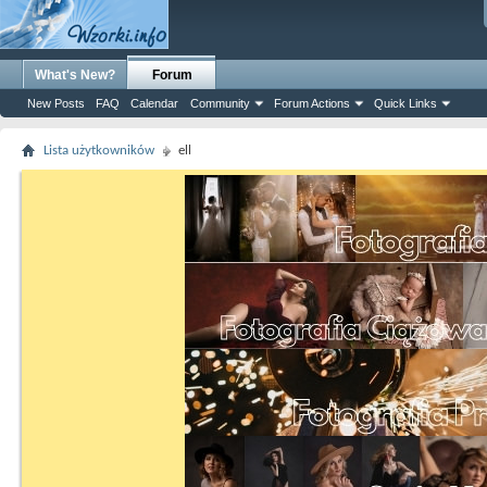
What's New?
Forum
New Posts
FAQ
Calendar
Community
Forum Actions
Quick Links
Lista użytkowników
ell