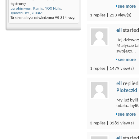
tą stronę:
see more
agrohimwqn
,
Kamis
,
NOX Nails
,
Tymoteusz1
,
ZuzaM
1 replies | 253 view(s)
Ta strona była odwiedzona
95 314
razy.
ell
started
Hej dziewcz
Miałyście ta
swojego...
see more
1 replies | 1479 view(s)
ell
replied
Ploteczki
My już byli
udała.. byli
see more
3 replies | 3585 view(s)
ell
started