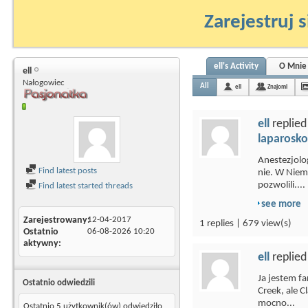
Zarejestruj s
ell's Activity
O Mnie
ell
Nałogowiec
All
ell
Znajomi
ell
replied
laparosko
Anestezjolo
Find latest posts
nie. W Niem
pozwolili....
Find latest started threads
see more
Zarejestrowany
12-04-2017
1 replies | 679 view(s)
Ostatnio
06-08-2026
10:20
aktywny
ell
replied
Ja jestem f
Ostatnio odwiedzili
Creek, ale 
mocno...
Ostatnio 5 użytkownik(ów) odwiedziło