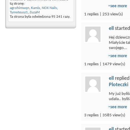
tą stronę:
see more
agrohimwqn
,
Kamis
,
NOX Nails
,
Tymoteusz1
,
ZuzaM
1 replies | 253 view(s)
Ta strona była odwiedzona
95 241
razy.
ell
started
Hej dziewcz
Miałyście ta
swojego...
see more
1 replies | 1479 view(s)
ell
replied
Ploteczki
My już byli
udała.. byli
see more
3 replies | 3585 view(s)
ell
started