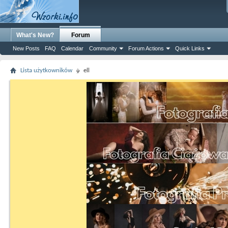
What's New?
Forum
New Posts
FAQ
Calendar
Community
Forum Actions
Quick Links
Lista użytkowników
ell