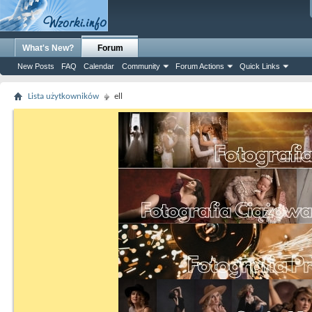
What's New?
Forum
New Posts
FAQ
Calendar
Community
Forum Actions
Quick Links
Lista użytkowników
ell