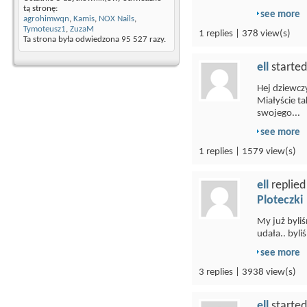
tą stronę:
see more
agrohimwqn
,
Kamis
,
NOX Nails
,
Tymoteusz1
,
ZuzaM
1 replies | 378 view(s)
Ta strona była odwiedzona
95 527
razy.
ell
started
Hej dziewcz
Miałyście ta
swojego...
see more
1 replies | 1579 view(s)
ell
replied
Ploteczki
My już byli
udała.. byli
see more
3 replies | 3938 view(s)
ell
started