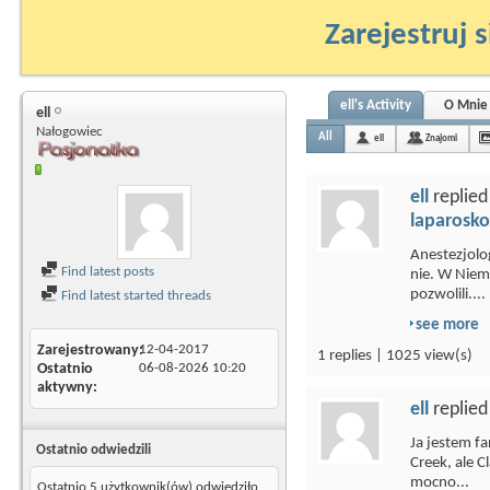
Zarejestruj s
ell's Activity
O Mnie
ell
Nałogowiec
All
ell
Znajomi
ell
replied
laparosko
Anestezjolo
Find latest posts
nie. W Niem
pozwolili....
Find latest started threads
see more
Zarejestrowany
12-04-2017
1 replies | 1025 view(s)
Ostatnio
06-08-2026
10:20
aktywny
ell
replied
Ja jestem f
Ostatnio odwiedzili
Creek, ale 
mocno...
Ostatnio 5 użytkownik(ów) odwiedziło