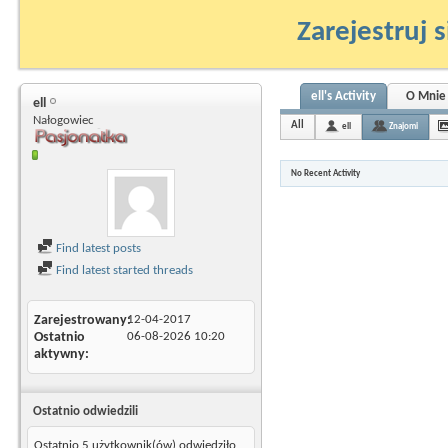
Zarejestruj s
ell's Activity
O Mnie
ell
Nałogowiec
All
ell
Znajomi
No Recent Activity
Find latest posts
Find latest started threads
Zarejestrowany
12-04-2017
Ostatnio
06-08-2026
10:20
aktywny
Ostatnio odwiedzili
Ostatnio 5 użytkownik(ów) odwiedziło