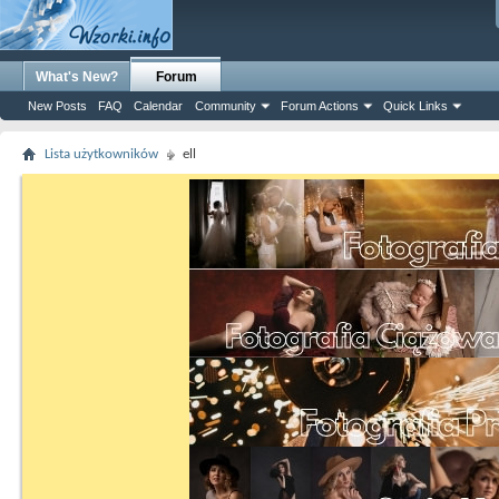
What's New?
Forum
New Posts
FAQ
Calendar
Community
Forum Actions
Quick Links
Lista użytkowników
ell