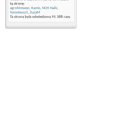
tą stronę:
agrohimwqn
,
Kamis
,
NOX Nails
,
Tymoteusz1
,
ZuzaM
Ta strona była odwiedzona
95 388
razy.