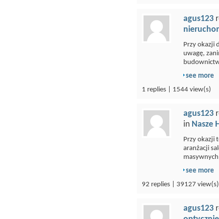
agus123
r
nieruchom
Przy okazji 
uwagę, zani
budownictwi
see more
1 replies | 1544 view(s)
agus123
r
in
Nasze 
Przy okazji
aranżacji s
masywnych.
see more
92 replies | 39127 view(s)
agus123
r