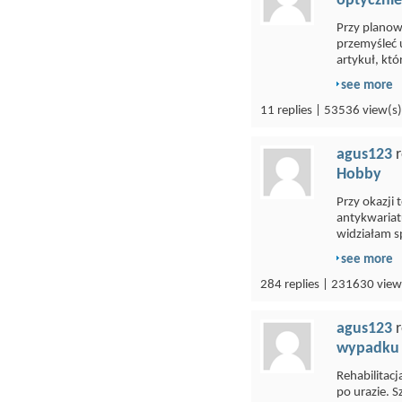
optyczni
Przy planow
przemyśleć 
artykuł, któ
see more
11 replies | 53536 view(s)
agus123
r
Hobby
Przy okazji 
antykwariat
widziałam s
see more
284 replies | 231630 view
agus123
r
wypadku
Rehabilitacj
po urazie. S