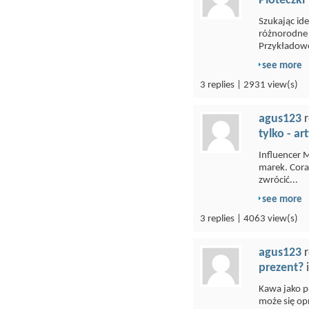
Ploteczki
Szukając id
różnorodne 
Przykładowo
see more
3 replies | 2931 view(s)
agus123
r
tylko - ar
Influencer 
marek. Coraz
zwrócić...
see more
3 replies | 4063 view(s)
agus123
r
prezent?
Kawa jako pr
może się op