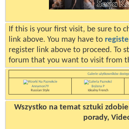
If this is your first visit, be sure to
link above. You may have to
registe
register link above to proceed. To s
forum that you want to visit from t
Galerie użytkowników dostęp
Annamon79
Bożena P
Russian Style
Idealny French
Wszystko na temat sztuki zdobien
porady, Vide