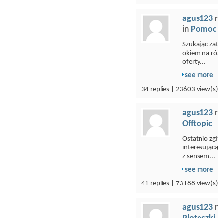
agus123
r
in
Pomoc 
Szukając zat
okiem na róż
oferty...
see more
34 replies | 23603 view(s)
agus123
r
Offtopic
Ostatnio zg
interesującą
z sensem...
see more
41 replies | 73188 view(s)
agus123
r