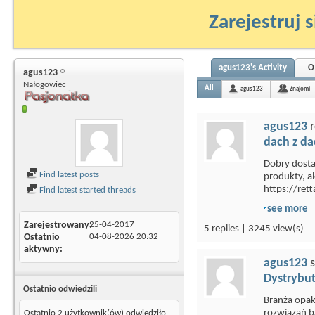
Zarejestruj s
agus123's Activity
O
agus123
Nałogowiec
All
agus123
Znajomi
agus123
r
dach z d
Dobry dosta
Find latest posts
produkty, a
https://rett
Find latest started threads
see more
Zarejestrowany
25-04-2017
5 replies | 3245 view(s)
Ostatnio
04-08-2026
20:32
aktywny
agus123
s
Dystrybut
Ostatnio odwiedzili
Branża opak
rozwiązań b
Ostatnio 2 użytkownik(ów) odwiedziło