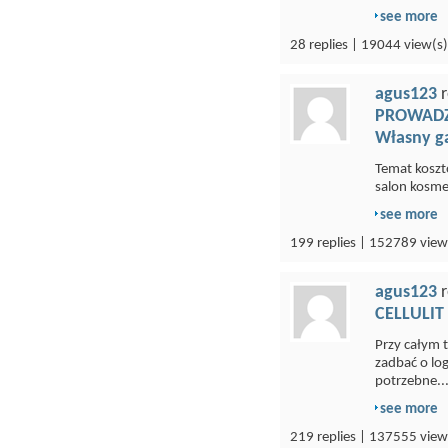
see more
28 replies | 19044 view(s)
agus123
r
PROWADZE
Własny g
Temat kosztó
salon kosmet
see more
199 replies | 152789 view
agus123
r
CELLULIT
Przy całym 
zadbać o lo
potrzebne...
see more
219 replies | 137555 view