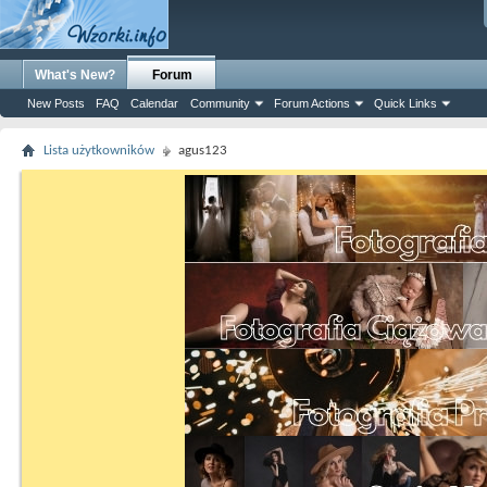
What's New?
Forum
New Posts
FAQ
Calendar
Community
Forum Actions
Quick Links
Lista użytkowników
agus123