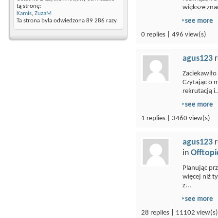
tą stronę:
większe znac
Kamis
,
ZuzaM
see more
Ta strona była odwiedzona
89 286
razy.
0 replies | 496 view(s)
agus123
r
Zaciekawiło
Czytając o 
rekrutacją i.
see more
1 replies | 3460 view(s)
agus123
r
in
Offtopi
Planując pr
więcej niż 
z...
see more
28 replies | 11102 view(s)