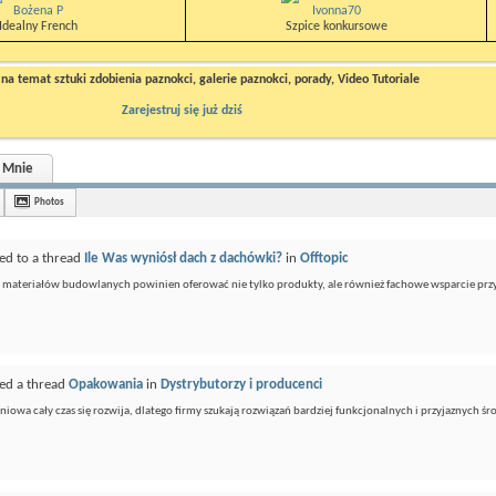
Bożena P
Ivonna70
Idealny French
Szpice konkursowe
a temat sztuki zdobienia paznokci, galerie paznokci, porady, Video Tutoriale
Zarejestruj się już dziś
 Mnie
Photos
ed to a thread
Ile Was wyniósł dach z dachówki?
in
Offtopic
materiałów budowlanych powinien oferować nie tylko produkty, ale również fachowe wsparcie przy i
ted a thread
Opakowania
in
Dystrybutorzy i producenci
owa cały czas się rozwija, dlatego firmy szukają rozwiązań bardziej funkcjonalnych i przyjaznych śr