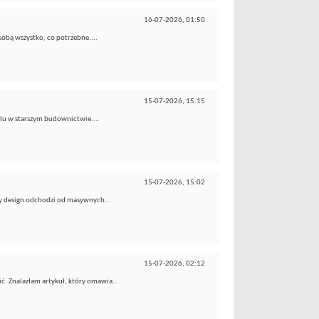
16-07-2026,
01:50
obą wszystko, co potrzebne....
15-07-2026,
15:15
alu w starszym budownictwie....
15-07-2026,
15:02
ny design odchodzi od masywnych...
15-07-2026,
02:12
. Znalazłam artykuł, który omawia...