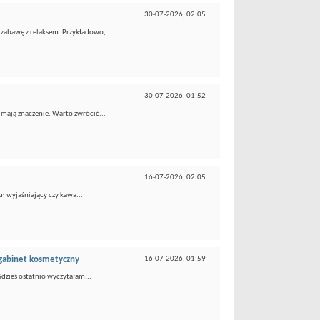
30-07-2026,
02:05
zabawę z relaksem. Przykładowo,...
30-07-2026,
01:52
o mają znaczenie. Warto zwrócić...
16-07-2026,
02:05
uł wyjaśniający czy kawa...
gabinet kosmetyczny
16-07-2026,
01:59
Gdzieś ostatnio wyczytałam...