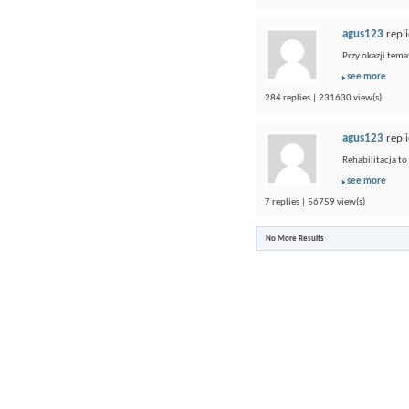
agus123
repli
Przy okazji tema
see more
284 replies | 231630 view(s)
agus123
repli
Rehabilitacja to
see more
7 replies | 56759 view(s)
No More Results