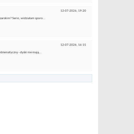
12-07-2026,
19:20
zarskim? Serio, widziałam sporo...
12-07-2026,
16:15
oblematyczny - dyski nie mają...