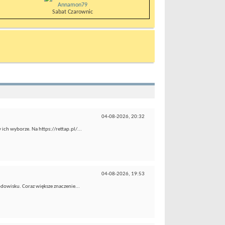
Annamon79
Sabat Czarownic
04-08-2026,
20:32
ch wyborze. Na https://rettap.pl/...
04-08-2026,
19:53
odowisku. Coraz większe znaczenie...