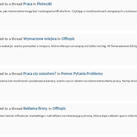
ed to a thread
Praca
in
Ploteczki
e, jak różnorodne mogą być rozwiązania HR dla firm. Czytając o możliwościach związanych z outsourc
ed to a thread
Wymarzone miejsca
in
Offtopic
e wakacje, warto pomyśleć o miejscu, które oferuje coś więcej niż tylko nocleg. W Świeradowie-Zdrój
ed to a thread
Praca czy oszustwo?
in
Pomoc Pytania Problemy
ienia lub możliwości poszerzania kariery, warto rzucić okiem na różnorodne oferty pracy. Na tej stronie
ed to a thread
Reklama firmy.
in
Offtopic
łam temat influencer marketingu i natrafiłam na interesującą stronę, która daje całkiem sporo informa