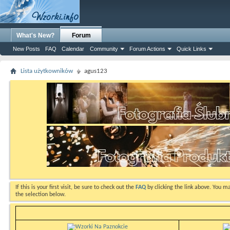
What's New?
Forum
New Posts
FAQ
Calendar
Community
Forum Actions
Quick Links
Lista użytkowników
agus123
If this is your first visit, be sure to check out the
FAQ
by clicking the link above. You m
the selection below.