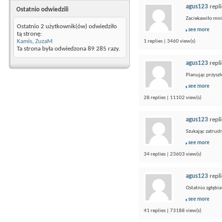
agus123
repli
Ostatnio odwiedzili
Zaciekawiło mni
Ostatnio 2 użytkownik(ów) odwiedziło
see more
tą stronę:
Kamis
,
ZuzaM
1 replies | 3460 view(s)
Ta strona była odwiedzona
89 285
razy.
agus123
repli
Planując przyszł
see more
28 replies | 11102 view(s)
agus123
repli
Szukając zatrudn
see more
34 replies | 23603 view(s)
agus123
repli
Ostatnio zgłębia
see more
41 replies | 73188 view(s)