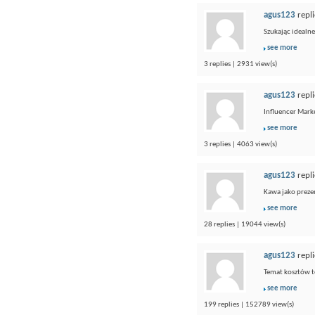
agus123
repli
Szukając idealn
see more
3 replies | 2931 view(s)
agus123
repli
Influencer Marke
see more
3 replies | 4063 view(s)
agus123
repli
Kawa jako prezen
see more
28 replies | 19044 view(s)
agus123
repli
Temat kosztów to
see more
199 replies | 152789 view(s)