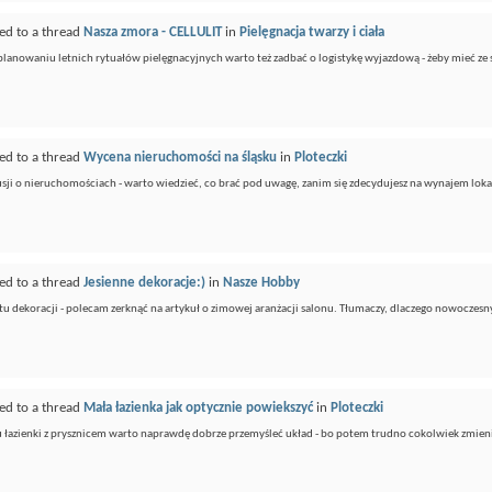
ed to a thread
Nasza zmora - CELLULIT
in
Pielęgnacja twarzy i ciała
planowaniu letnich rytuałów pielęgnacyjnych warto też zadbać o logistykę wyjazdową - żeby mieć ze s
ed to a thread
Wycena nieruchomości na śląsku
in
Ploteczki
kusji o nieruchomościach - warto wiedzieć, co brać pod uwagę, zanim się zdecydujesz na wynajem lok
ed to a thread
Jesienne dekoracje:)
in
Nasze Hobby
atu dekoracji - polecam zerknąć na artykuł o zimowej aranżacji salonu. Tłumaczy, dlaczego nowoczes
ed to a thread
Mała łazienka jak optycznie powiekszyć
in
Ploteczki
 łazienki z prysznicem warto naprawdę dobrze przemyśleć układ - bo potem trudno cokolwiek zmienić