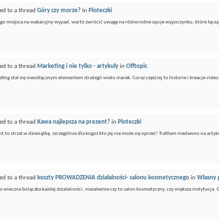
ed to a thread
Góry czy morze?
in
Ploteczki
ego miejsca na wakacyjny wypad, warto zwrócić uwagę na różnorodne opcje wypoczynku, które łączą 
ed to a thread
Marketing i nie tylko - artykuły
in
Offtopic
ting stał się nieodłącznym elementem strategii wielu marek. Coraz częściej to historie i kreacje vide
ed to a thread
Kawa najlepsza na prezent?
in
Ploteczki
t to strzał w dziesiątkę, szczególnie dla kogoś kto jej nie może się oprzeć! Trafiłam niedawno na artyk
ed to a thread
koszty PROWADZENIA działalności- salonu kosmetycznego
in
Własny 
 wieczna bolączka każdej działalności, niezależnie czy to salon kosmetyczny, czy większa instytucja. 