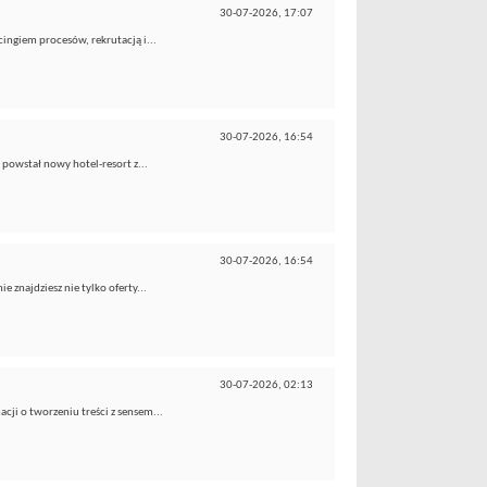
30-07-2026,
17:07
ingiem procesów, rekrutacją i...
30-07-2026,
16:54
 powstał nowy hotel-resort z...
30-07-2026,
16:54
 znajdziesz nie tylko oferty...
30-07-2026,
02:13
cji o tworzeniu treści z sensem...