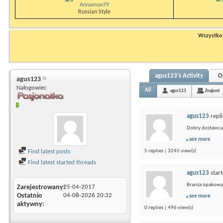
Annamon79
Russian Style
Wszystko n
agus123's Activity
O
agus123
Nałogowiec
All
agus123
Znajomi
agus123
repli
Dobry dostawca 
see more
Find latest posts
5 replies | 3245 view(s)
Find latest started threads
agus123
star
Branża opakowani
Zarejestrowany
25-04-2017
Ostatnio
04-08-2026
20:32
see more
aktywny
0 replies | 496 view(s)