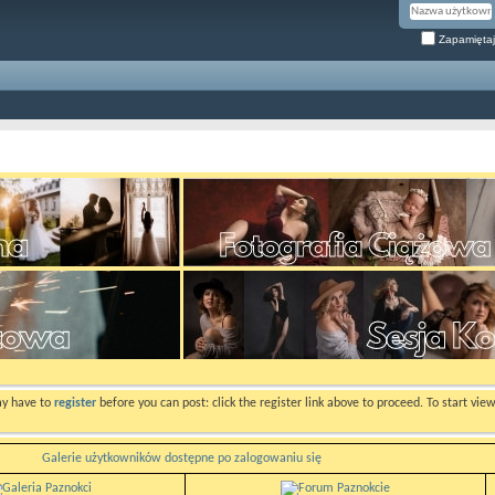
Zapamiętaj
ay have to
register
before you can post: click the register link above to proceed. To start vi
Galerie użytkowników dostępne po zalogowaniu się