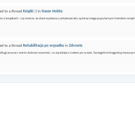
ed to a thread
Książki :)
in
Nasze Hobby
tu o książkach - czy wiecie, że stare wydania z antykwariatu są teraz mega popularnym trendem wnętr
ed to a thread
Rehabilitacja po wypadku
in
Zdrowie
 długi proces i warto dobrze rozumieć, co się dzieje z ciałem po urazie. Szczególnie kręgosłup bywa pr