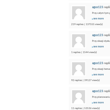
agus123
repli
Przy całym tym 
see more
219 replies | 137555 view(s)
agus123
repli
Przy okazji dys
see more
1 replies | 1544 view(s)
agus123
repli
Przy okazji tem
see more
92 replies | 39127 view(s)
agus123
repli
Przy planowaniu
see more
11 replies | 53536 view(s)