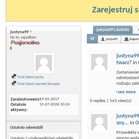
Zarejestruj s
justyna99's Activity
justyna99
No to..wpadłam
All
justyna99
Znajomi
justyna9
twarz?
in
Zastanawiam
Find latest posts
odmłodzeniu
rodzaju zabi
Find latest started threads
see more
Zarejestrowany
19-05-2017
0 replies | 543 view(s)
Ostatnio
31-07-2026
10:24
aktywny
justyna9
sny...
in
O
Ostatnio odwiedzili
Przewlekły s
mocno wpłyn
Ostatnio 1 użytkownik(ów) odwiedziło