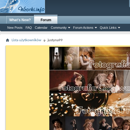
What's New?
Forum
New Posts
FAQ
Calendar
Community
Forum Actions
Quick Links
Lista użytkowników
justyna99