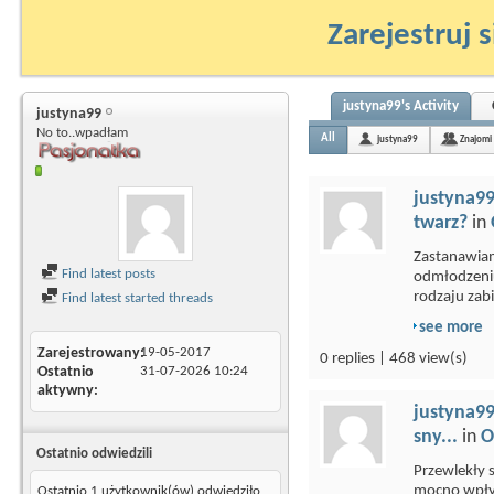
Zarejestruj s
justyna99's Activity
justyna99
No to..wpadłam
All
justyna99
Znajomi
justyna9
twarz?
in
Zastanawiam
Find latest posts
odmłodzeniu
rodzaju zabi
Find latest started threads
see more
Zarejestrowany
19-05-2017
0 replies | 468 view(s)
Ostatnio
31-07-2026
10:24
aktywny
justyna9
sny...
in
O
Ostatnio odwiedzili
Przewlekły s
mocno wpłyn
Ostatnio 1 użytkownik(ów) odwiedziło