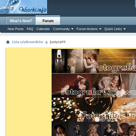
What's New?
Forum
New Posts
FAQ
Calendar
Community
Forum Actions
Quick Links
Lista użytkowników
justyna99