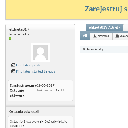
Zarejestruj s
elzbieta81's Activity
elzbieta81
Rozkręcanko
All
elzbieta81
Znajom
No Recent Activity
Find latest posts
Find latest started threads
Zarejestrowany
02-06-2017
Ostatnio
16-05-2023
17:17
aktywny
Ostatnio odwiedzili
Ostatnio 1 użytkownik(ów) odwiedziło
tą stronę: