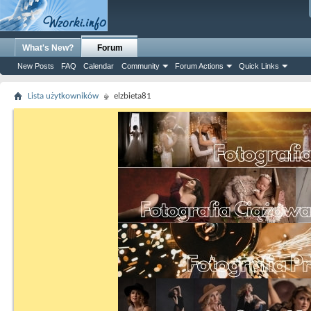
What's New?
Forum
New Posts
FAQ
Calendar
Community
Forum Actions
Quick Links
Lista użytkowników
elzbieta81