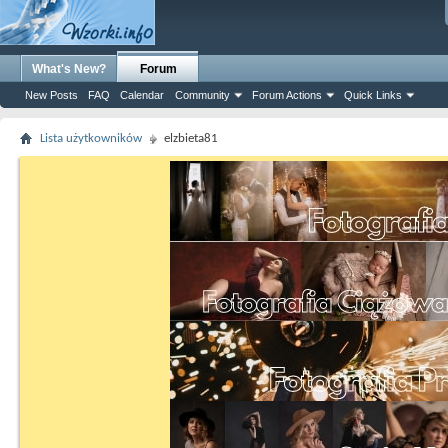
What's New?
Forum
New Posts
FAQ
Calendar
Community
Forum Actions
Quick Links
Lista użytkowników
elzbieta81