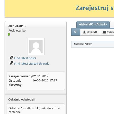
Zarejestruj s
elzbieta81's Activity
elzbieta81
Rozkręcanko
All
elzbieta81
Znajom
No Recent Activity
Find latest posts
Find latest started threads
Zarejestrowany
02-06-2017
Ostatnio
16-05-2023
17:17
aktywny
Ostatnio odwiedzili
Ostatnio 1 użytkownik(ów) odwiedziło
tą stronę: