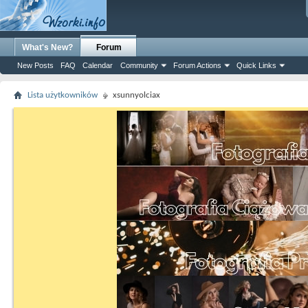
What's New?
Forum
New Posts
FAQ
Calendar
Community
Forum Actions
Quick Links
Lista użytkowników
xsunnyolciax