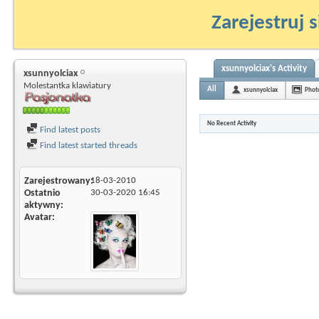
Zarejestruj s
xsunnyolciax's Activity
xsunnyolciax
Molestantka klawiatury
All
xsunnyolciax
Phot
No Recent Activity
Find latest posts
Find latest started threads
Zarejestrowany
18-03-2010
Ostatnio
30-03-2020
16:45
aktywny
Avatar