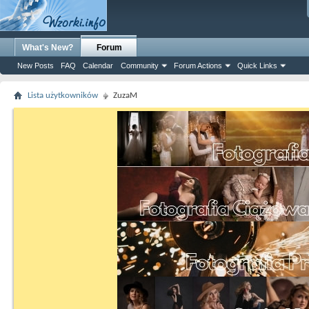
What's New?
Forum
New Posts
FAQ
Calendar
Community
Forum Actions
Quick Links
Lista użytkowników
ZuzaM