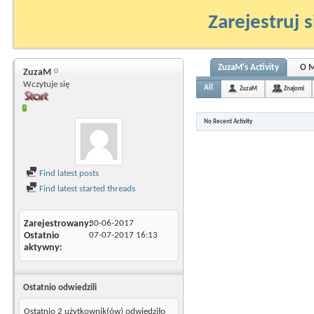
Zarejestruj s
ZuzaM's Activity
O M
ZuzaM
Wczytuje się
All
ZuzaM
Znajomi
No Recent Activity
Find latest posts
Find latest started threads
Zarejestrowany
30-06-2017
Ostatnio
07-07-2017
16:13
aktywny
Ostatnio odwiedzili
Ostatnio 2 użytkownik(ów) odwiedziło