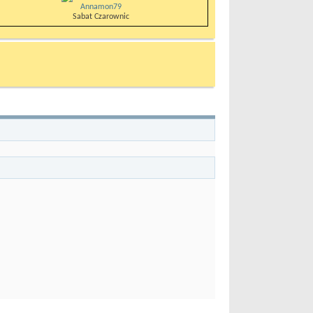
Annamon79
Sabat Czarownic