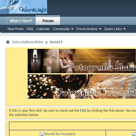
What's New?
Forum
New Posts
FAQ
Calendar
Community
Forum Actions
Quick Links
Lista użytkowników
dusia13
If this is your first visit, be sure to check out the
FAQ
by clicking the link above. You m
the selection below.