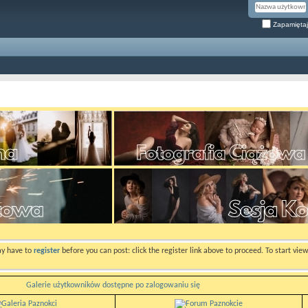
Zapamiętaj
ay have to
register
before you can post: click the register link above to proceed. To start vi
Galerie użytkowników dostępne po zalogowaniu się