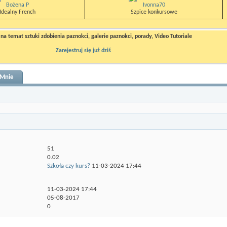
Bożena P
Ivonna70
Idealny French
Szpice konkursowe
a temat sztuki zdobienia paznokci, galerie paznokci, porady, Video Tutoriale
Zarejestruj się już dziś
Mnie
51
0.02
Szkoła czy kurs?
11-03-2024
17:44
11-03-2024
17:44
05-08-2017
0