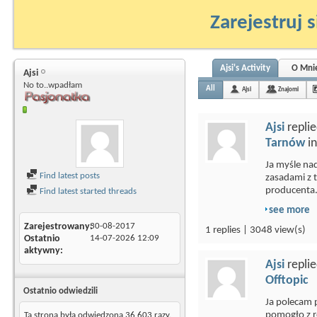
Zarejestruj s
Ajsi's Activity
O Mni
Ajsi
No to..wpadłam
All
Ajsi
Znajomi
Ajsi
replie
Tarnów
i
Ja myśle na
Find latest posts
zasadami z t
producenta. 
Find latest started threads
see more
Zarejestrowany
30-08-2017
1 replies | 3048 view(s)
Ostatnio
14-07-2026
12:09
aktywny
Ajsi
replie
Offtopic
Ostatnio odwiedzili
Ja polecam 
pomogło z re
Ta strona była odwiedzona
36 603
razy.