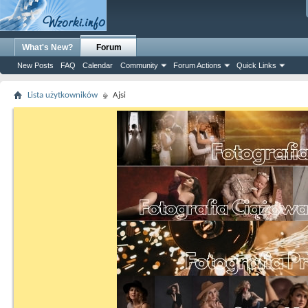
What's New?
Forum
New Posts
FAQ
Calendar
Community
Forum Actions
Quick Links
Lista użytkowników
Ajsi