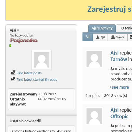
Zarejestruj s
Ajsi's Activity
O Mni
Ajsi
No to..wpadłam
All
Ajsi
Znajomi
Ajsi
replie
Tarnów
i
Ja myśle na
Find latest posts
zasadami z t
producenta. 
Find latest started threads
see more
Zarejestrowany
30-08-2017
1 replies | 3013 view(s)
Ostatnio
14-07-2026
12:09
aktywny
Ajsi
replie
Offtopic
Ostatnio odwiedzili
Ja polecam 
pomogło z re
Ta strona była odwiedzona
36 453
razy.