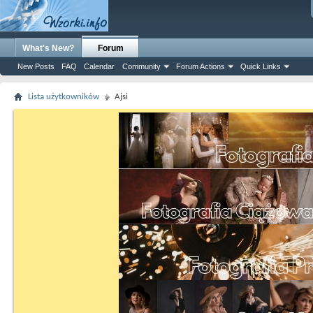
What's New?
Forum
New Posts
FAQ
Calendar
Community
Forum Actions
Quick Links
Lista użytkowników
Ajsi