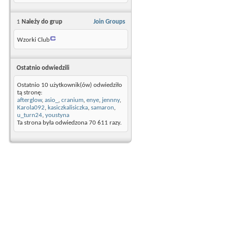
1
Należy do grup
Join Groups
Wzorki Club
Ostatnio odwiedzili
Ostatnio 10 użytkownik(ów) odwiedziło
tą stronę:
afterglow
,
asio_
,
cranium
,
enye
,
jennny
,
Karola092
,
kasiczkalisiczka
,
samaron
,
u_turn24
,
youstyna
Ta strona była odwiedzona
70 611
razy.