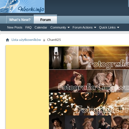
What's New?
Forum
New Posts
FAQ
Calendar
Community
Forum Actions
Quick Links
Lista użytkowników
Chanti25