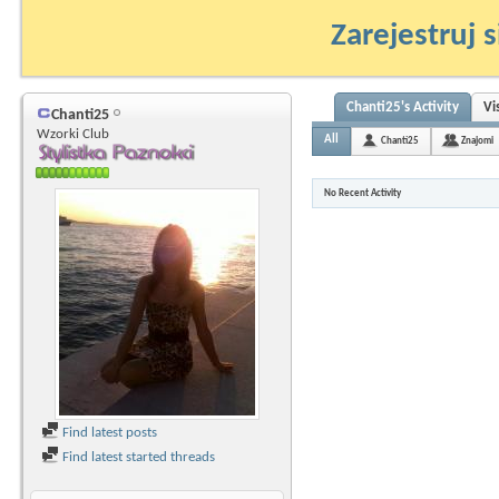
Zarejestruj s
Chanti25's Activity
Vi
Chanti25
Wzorki Club
All
Chanti25
Znajomi
No Recent Activity
Find latest posts
Find latest started threads