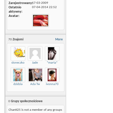
Zarejestrowany
17-03-2009
Ostatnio
07-04-2014
22:52
aktywny
Avatar
70
Znajomi
More
sloneczko
Jade
*marta*
dzidzia
Ada Tw
ivonna70
0
Grupy społecznościowe
Chanti25 is not a member of any groups