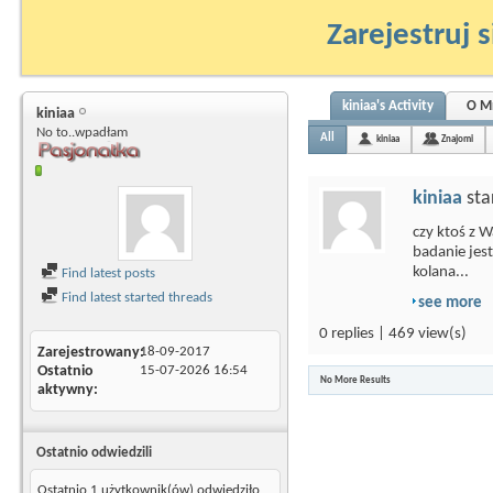
Zarejestruj s
kiniaa's Activity
O M
kiniaa
No to..wpadłam
All
kiniaa
Znajomi
kiniaa
sta
czy ktoś z 
badanie jest
kolana...
Find latest posts
Find latest started threads
see more
0 replies | 469 view(s)
Zarejestrowany
18-09-2017
Ostatnio
15-07-2026
16:54
No More Results
aktywny
Ostatnio odwiedzili
Ostatnio 1 użytkownik(ów) odwiedziło