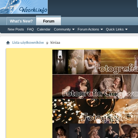
What's New?
Forum
New Posts
FAQ
Calendar
Community
Forum Actions
Quick Links
Lista użytkowników
kiniaa