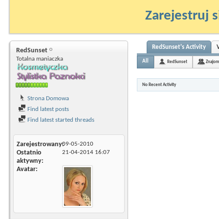
Zarejestruj s
RedSunset's Activity
RedSunset
Totalna maniaczka
All
RedSunset
Znajom
No Recent Activity
Strona Domowa
Find latest posts
Find latest started threads
Zarejestrowany
09-05-2010
Ostatnio
21-04-2014
16:07
aktywny
Avatar