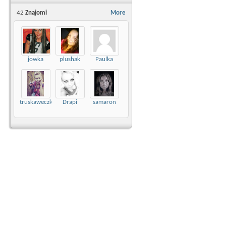
42
Znajomi
More
jowka
plushak
Paulka
truskaweczka99
Drapi
samaron