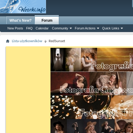
What's New?
Forum
New Posts
FAQ
Calendar
Community
Forum Actions
Quick Links
Lista użytkowników
RedSunset