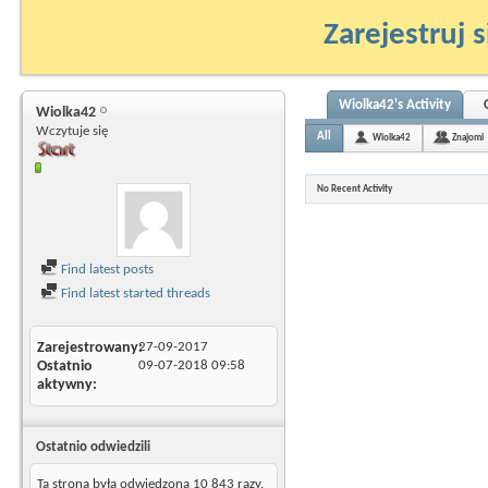
Zarejestruj s
Wiolka42's Activity
Wiolka42
Wczytuje się
All
Wiolka42
Znajomi
No Recent Activity
Find latest posts
Find latest started threads
Zarejestrowany
27-09-2017
Ostatnio
09-07-2018
09:58
aktywny
Ostatnio odwiedzili
Ta strona była odwiedzona
10 843
razy.