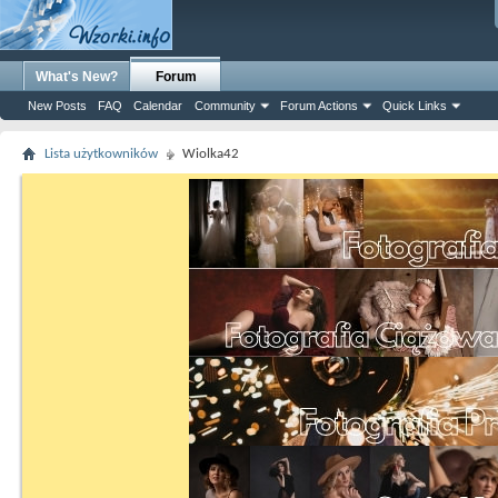
What's New?
Forum
New Posts
FAQ
Calendar
Community
Forum Actions
Quick Links
Lista użytkowników
Wiolka42