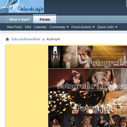
What's New?
Forum
New Posts
FAQ
Calendar
Community
Forum Actions
Quick Links
Lista użytkowników
AudreyH