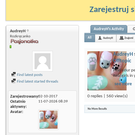
Zarejestruj s
AudreyH's Activity
O
AudreyH
Rozkręcanko
All
AudreyH
Znajomi
AudreyH
Offtopic
Find your pe
Find latest posts
Real girls in
Find latest started threads
see more
0 replies | 560 view(s)
Zarejestrowany
02-10-2017
Ostatnio
11-07-2026
08:39
aktywny
No More Results
Avatar