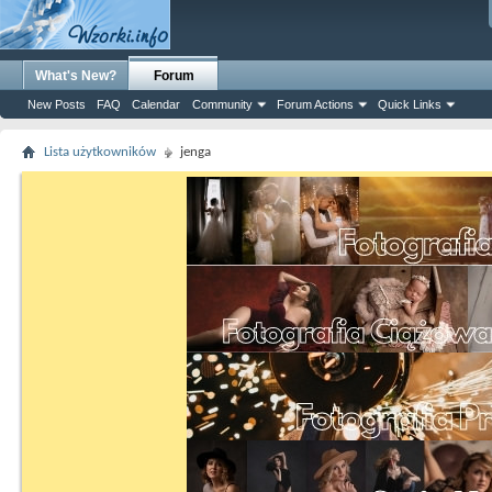
What's New?
Forum
New Posts
FAQ
Calendar
Community
Forum Actions
Quick Links
Lista użytkowników
jenga