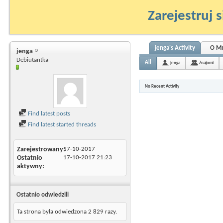
Zarejestruj s
jenga's Activity
O M
jenga
Debiutantka
All
jenga
Znajomi
No Recent Activity
Find latest posts
Find latest started threads
Zarejestrowany
17-10-2017
Ostatnio
17-10-2017
21:23
aktywny
Ostatnio odwiedzili
Ta strona była odwiedzona
2 829
razy.