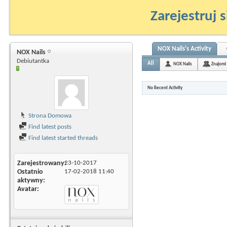
Zarejestruj s
NOX Nails's Activity
NOX Nails
Debiutantka
All
NOX Nails
Znajomi
No Recent Activity
Strona Domowa
Find latest posts
Find latest started threads
Zarejestrowany
23-10-2017
Ostatnio
17-02-2018
11:40
aktywny
Avatar