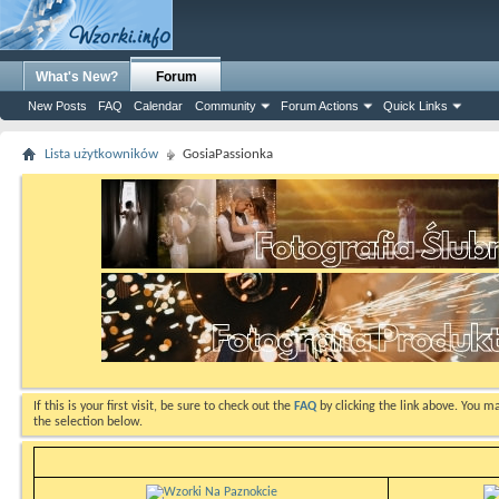
What's New?
Forum
New Posts
FAQ
Calendar
Community
Forum Actions
Quick Links
Lista użytkowników
GosiaPassionka
If this is your first visit, be sure to check out the
FAQ
by clicking the link above. You m
the selection below.