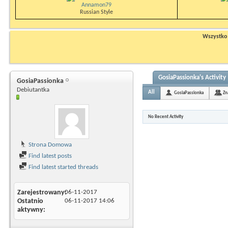
Annamon79
Russian Style
Wszystko n
GosiaPassionka's Activity
GosiaPassionka
Debiutantka
All
GosiaPassionka
Zn
No Recent Activity
Strona Domowa
Find latest posts
Find latest started threads
Zarejestrowany
06-11-2017
Ostatnio
06-11-2017
14:06
aktywny