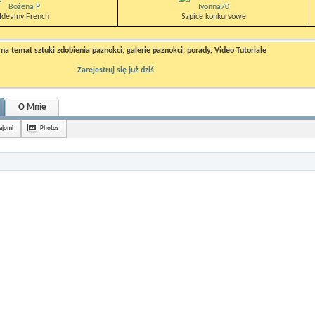
Bożena P
Ivonna70
Idealny French
Szpice konkursowe
a temat sztuki zdobienia paznokci, galerie paznokci, porady, Video Tutoriale
Zarejestruj się już dziś
O Mnie
ajomi
Photos