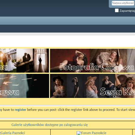
Zapamiętaj
ay have to
register
before you can post: click the register link above to proceed. To start vi
Galerie użytkowników dostępne po zalogowaniu się