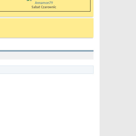
Annamon79
Sabat Czarownic