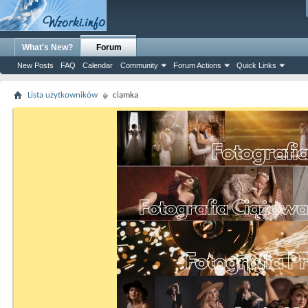
What's New?
Forum
New Posts
FAQ
Calendar
Community
Forum Actions
Quick Links
Lista użytkowników
ciamka