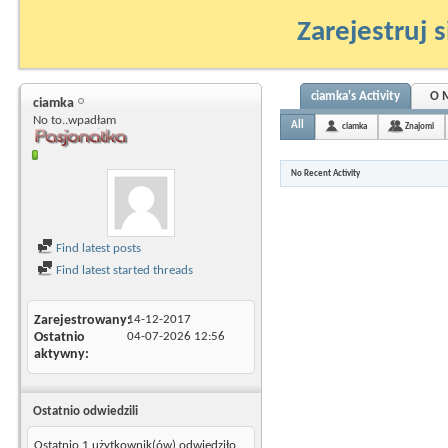
Zarejestruj s
ciamka's Activity
O 
ciamka
No to..wpadłam
All
ciamka
Znajomi
No Recent Activity
Find latest posts
Find latest started threads
Zarejestrowany
14-12-2017
Ostatnio
04-07-2026
12:56
aktywny
Ostatnio odwiedzili
Ostatnio 1 użytkownik(ów) odwiedziło