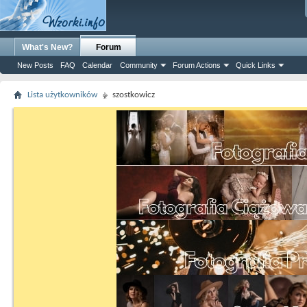
What's New?
Forum
New Posts
FAQ
Calendar
Community
Forum Actions
Quick Links
Lista użytkowników
szostkowicz