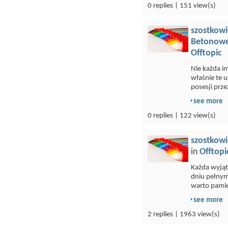
0 replies | 151 view(s)
szostkowi
Betonowe
Offtopic
Nie każda i
właśnie te 
posesji przez
see more
0 replies | 122 view(s)
szostkowi
in
Offtopi
Każda wyją
dniu pełnym
warto pamię
see more
2 replies | 1963 view(s)