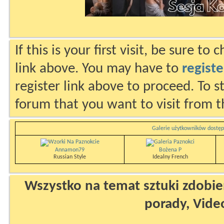
If this is your first visit, be sure to
link above. You may have to
registe
register link above to proceed. To s
forum that you want to visit from t
Galerie użytkowników dostęp
Annamon79
Bożena P
Russian Style
Idealny French
Wszystko na temat sztuki zdobien
porady, Vide