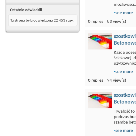
możliwości..
Ostatnio odwiedzili
see more
Ta strona była odwiedzona
22 453
razy.
0 replies | 83 view(s)
szostkowi
Betonowe
Każda poses
ściekowej, 
użytkownikó
see more
0 replies | 94 view(s)
szostkowi
Betonowe
Trwałość to
podczas bu
szamba bet
see more