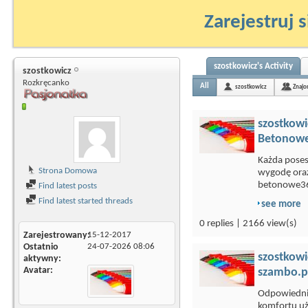
Zarejestruj s
szostkowicz's Activity
szostkowicz
Rozkręcanko
All
szostkowicz
Znajo
szostkowi
Betonowe
Każda poses
Strona Domowa
wygodę ora
betonowe36
Find latest posts
Find latest started threads
see more
0 replies | 2166 view(s)
Zarejestrowany
15-12-2017
Ostatnio
24-07-2026
08:06
szostkowi
aktywny
Avatar
szambo.pl
Odpowiedni 
komfortu uż