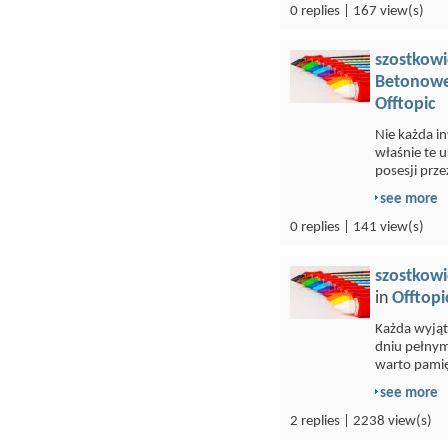
0 replies | 167 view(s)
szostkowi
Betonowe
Offtopic
Nie każda i
właśnie te 
posesji przez
see more
0 replies | 141 view(s)
szostkowi
in
Offtopi
Każda wyją
dniu pełnym
warto pamię
see more
2 replies | 2238 view(s)