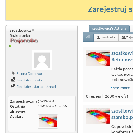
Zarejestruj s
szostkowicz's Activity
szostkowicz
Rozkręcanko
All
szostkowicz
Znajo
szostkowi
Betonowe
Każda poses
Strona Domowa
wygodę ora
betonowe36
Find latest posts
Find latest started threads
see more
0 replies | 2680 view(s)
Zarejestrowany
15-12-2017
Ostatnio
24-07-2026
08:06
szostkowi
aktywny
Avatar
szambo.pl
Odpowiedni 
komfortu uż