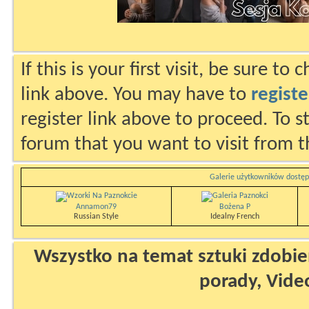
If this is your first visit, be sure to
link above. You may have to
registe
register link above to proceed. To s
forum that you want to visit from t
Galerie użytkowników dostęp
Annamon79
Bożena P
Russian Style
Idealny French
Wszystko na temat sztuki zdobien
porady, Vide