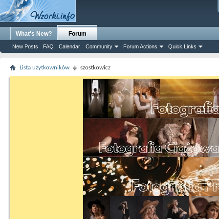
What's New?
Forum
New Posts
FAQ
Calendar
Community
Forum Actions
Quick Links
Lista użytkowników
szostkowicz