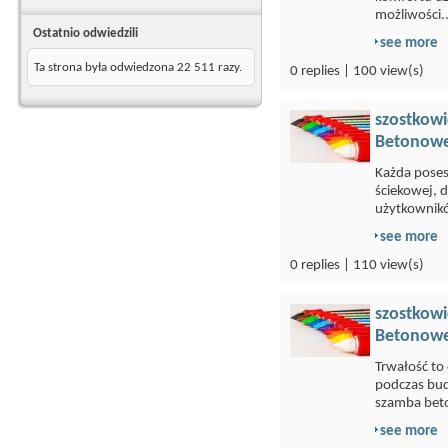
możliwości..
Ostatnio odwiedzili
see more
Ta strona była odwiedzona
22 511
razy.
0 replies | 100 view(s)
szostkowi
Betonowe
Każda poses
ściekowej, 
użytkownikó
see more
0 replies | 110 view(s)
szostkowi
Betonowe
Trwałość to
podczas bu
szamba bet
see more