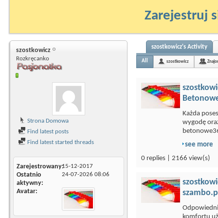
Zarejestruj s
szostkowicz's Activity
szostkowicz
Rozkręcanko
All
szostkowicz
Znajo
szostkowi
Betonowe
Każda poses
Strona Domowa
wygodę ora
betonowe36
Find latest posts
Find latest started threads
see more
0 replies | 2166 view(s)
Zarejestrowany
15-12-2017
Ostatnio
24-07-2026
08:06
szostkowi
aktywny
Avatar
szambo.pl
Odpowiedni 
komfortu uż