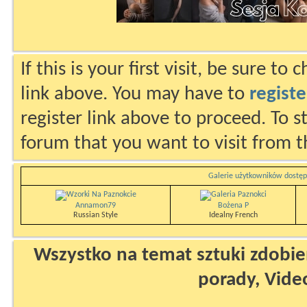
If this is your first visit, be sure to
link above. You may have to
registe
register link above to proceed. To s
forum that you want to visit from t
Galerie użytkowników dostęp
Annamon79
Bożena P
Russian Style
Idealny French
Wszystko na temat sztuki zdobien
porady, Vide