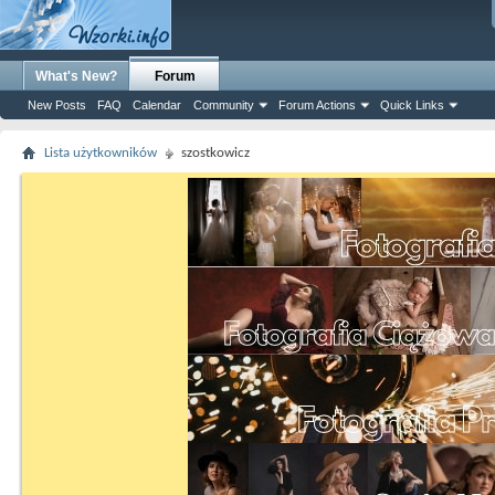
What's New?
Forum
New Posts
FAQ
Calendar
Community
Forum Actions
Quick Links
Lista użytkowników
szostkowicz