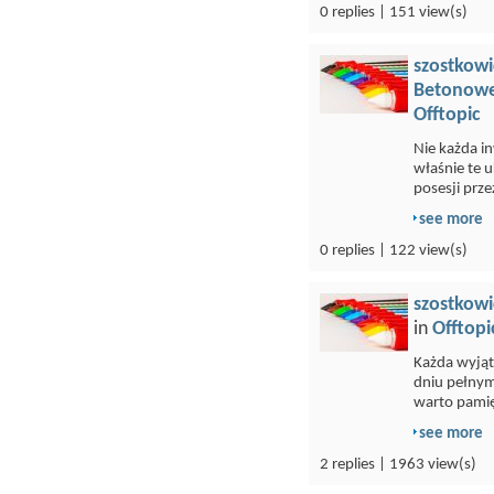
0 replies | 151 view(s)
szostkowi
Betonowe
Offtopic
Nie każda i
właśnie te 
posesji przez
see more
0 replies | 122 view(s)
szostkowi
in
Offtopi
Każda wyją
dniu pełnym
warto pamię
see more
2 replies | 1963 view(s)