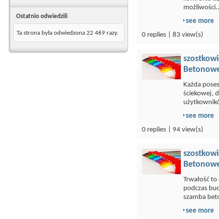
możliwości..
Ostatnio odwiedzili
see more
Ta strona była odwiedzona
22 469
razy.
0 replies | 83 view(s)
szostkowi
Betonowe
Każda poses
ściekowej, 
użytkownikó
see more
0 replies | 94 view(s)
szostkowi
Betonowe
Trwałość to
podczas bu
szamba bet
see more