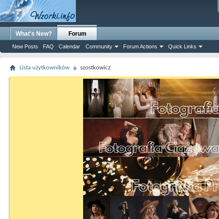
What's New?
Forum
New Posts
FAQ
Calendar
Community
Forum Actions
Quick Links
Lista użytkowników
szostkowicz