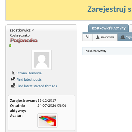
Zarejestruj s
szostkowicz's Activity
szostkowicz
Rozkręcanko
All
szostkowicz
Znajo
No Recent Activity
Strona Domowa
Find latest posts
Find latest started threads
Zarejestrowany
15-12-2017
Ostatnio
24-07-2026
08:06
aktywny
Avatar