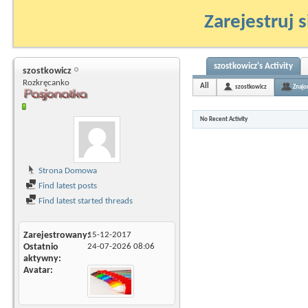
Zarejestruj s
szostkowicz's Activity
szostkowicz
Rozkręcanko
All
szostkowicz
Znajo
No Recent Activity
Strona Domowa
Find latest posts
Find latest started threads
Zarejestrowany
15-12-2017
Ostatnio
24-07-2026
08:06
aktywny
Avatar