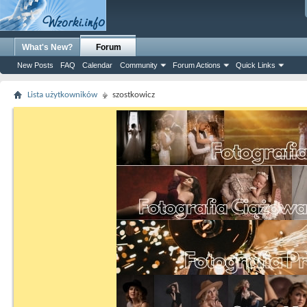
What's New?
Forum
New Posts
FAQ
Calendar
Community
Forum Actions
Quick Links
Lista użytkowników
szostkowicz