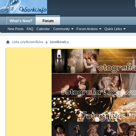
What's New?
Forum
New Posts
FAQ
Calendar
Community
Forum Actions
Quick Links
Lista użytkowników
szostkowicz