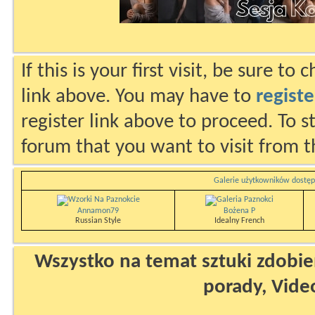
If this is your first visit, be sure to
link above. You may have to
registe
register link above to proceed. To s
forum that you want to visit from t
Galerie użytkowników dostęp
Annamon79
Bożena P
Russian Style
Idealny French
Wszystko na temat sztuki zdobien
porady, Vide