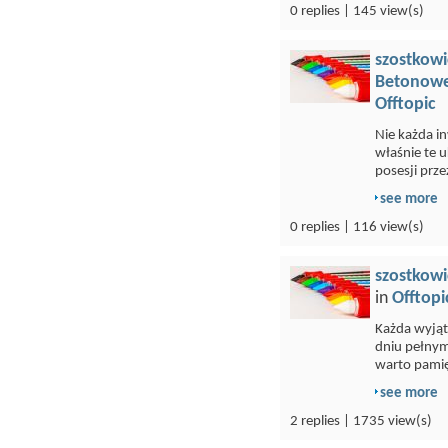
0 replies | 145 view(s)
szostkowi
Betonowe
Offtopic
Nie każda i
właśnie te 
posesji przez
see more
0 replies | 116 view(s)
szostkowi
in
Offtopi
Każda wyją
dniu pełnym
warto pamię
see more
2 replies | 1735 view(s)