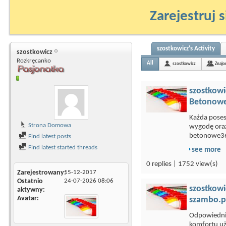
Zarejestruj s
szostkowicz's Activity
szostkowicz
Rozkręcanko
All
szostkowicz
Znajo
szostkowi
Betonowe
Każda poses
Strona Domowa
wygodę ora
betonowe36
Find latest posts
Find latest started threads
see more
0 replies | 1752 view(s)
Zarejestrowany
15-12-2017
Ostatnio
24-07-2026
08:06
szostkowi
aktywny
Avatar
szambo.pl
Odpowiedni 
komfortu uż