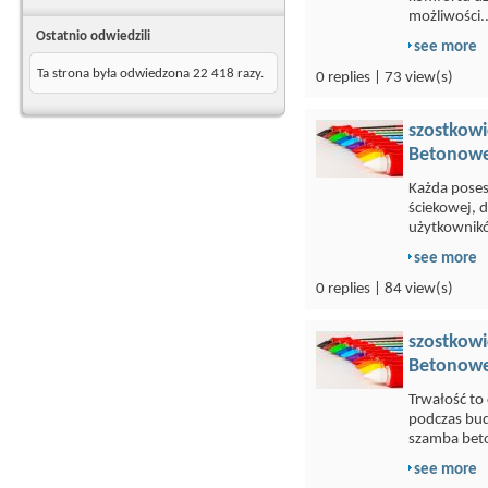
możliwości..
Ostatnio odwiedzili
see more
Ta strona była odwiedzona
22 418
razy.
0 replies | 73 view(s)
szostkowi
Betonowe
Każda poses
ściekowej, 
użytkownikó
see more
0 replies | 84 view(s)
szostkowi
Betonowe
Trwałość to
podczas bu
szamba bet
see more