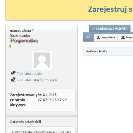
Zarejestruj s
magadalena's Activity
magadalena
Rozkręcanko
All
magadalena
Znajo
No Recent Activity
Find latest posts
Find latest started threads
Zarejestrowany
06-01-2018
Ostatnio
27-02-2025
17:29
aktywny
Ostatnio odwiedzili
Ta strona była odwiedzona
43 333
razy.