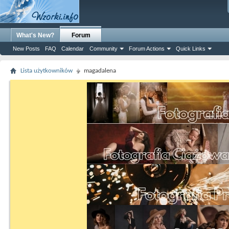
What's New?
Forum
New Posts
FAQ
Calendar
Community
Forum Actions
Quick Links
Lista użytkowników
magadalena