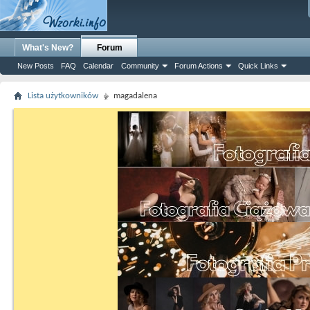
What's New?
Forum
New Posts
FAQ
Calendar
Community
Forum Actions
Quick Links
Lista użytkowników
magadalena