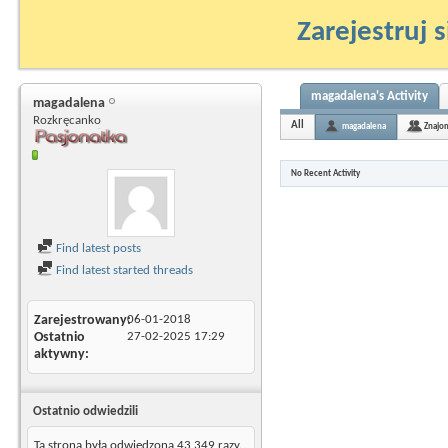
Zarejestruj s
magadalena's Activity
magadalena
Rozkręcanko
All
magadalena
Znajo
No Recent Activity
Find latest posts
Find latest started threads
Zarejestrowany
06-01-2018
Ostatnio
27-02-2025
17:29
aktywny
Ostatnio odwiedzili
Ta strona była odwiedzona
43 349
razy.