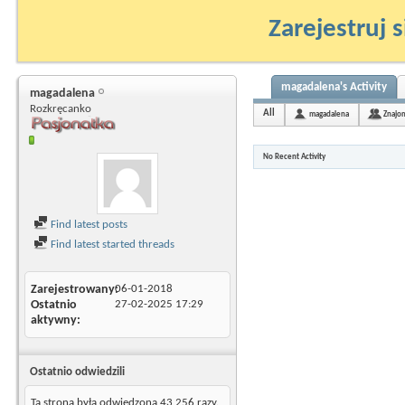
Zarejestruj s
magadalena's Activity
magadalena
Rozkręcanko
All
magadalena
Znajo
No Recent Activity
Find latest posts
Find latest started threads
Zarejestrowany
06-01-2018
Ostatnio
27-02-2025
17:29
aktywny
Ostatnio odwiedzili
Ta strona była odwiedzona
43 256
razy.