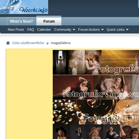
What's New?
Forum
New Posts
FAQ
Calendar
Community
Forum Actions
Quick Links
Lista użytkowników
magadalena