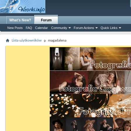
What's New?
Forum
New Posts
FAQ
Calendar
Community
Forum Actions
Quick Links
Lista użytkowników
magadalena