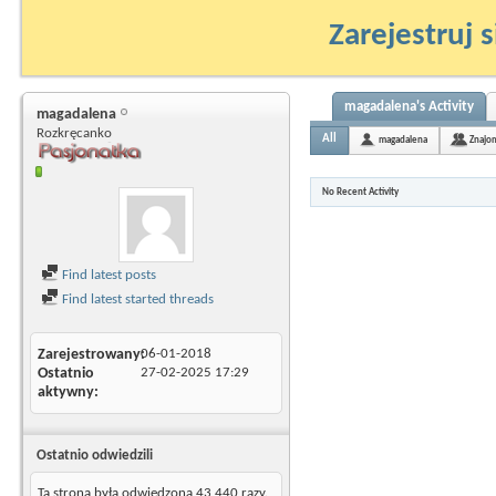
Zarejestruj s
magadalena's Activity
magadalena
Rozkręcanko
All
magadalena
Znajo
No Recent Activity
Find latest posts
Find latest started threads
Zarejestrowany
06-01-2018
Ostatnio
27-02-2025
17:29
aktywny
Ostatnio odwiedzili
Ta strona była odwiedzona
43 440
razy.