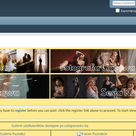
Zapamiętaj
ay have to
register
before you can post: click the register link above to proceed. To start vi
Galerie użytkowników dostępne po zalogowaniu się