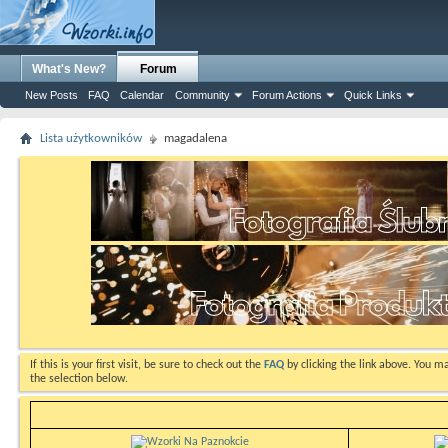
What's New?
Forum
New Posts
FAQ
Calendar
Community
Forum Actions
Quick Links
Lista użytkowników
magadalena
If this is your first visit, be sure to check out the
FAQ
by clicking the link above. You m
the selection below.