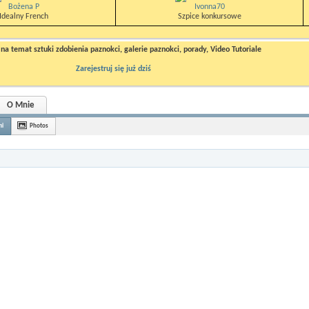
Bożena P
Ivonna70
Idealny French
Szpice konkursowe
a temat sztuki zdobienia paznokci, galerie paznokci, porady, Video Tutoriale
Zarejestruj się już dziś
O Mnie
mi
Photos