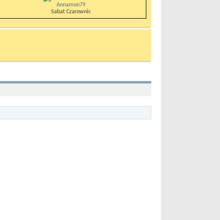
Annamon79
Sabat Czarownic