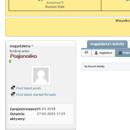
Annamon79
Russian Style
Wszystko n
magadalena's Activity
magadalena
Rozkręcanko
All
magadalena
Znajo
No Recent Activity
Find latest posts
Find latest started threads
Zarejestrowany
06-01-2018
Ostatnio
27-02-2025
17:29
aktywny