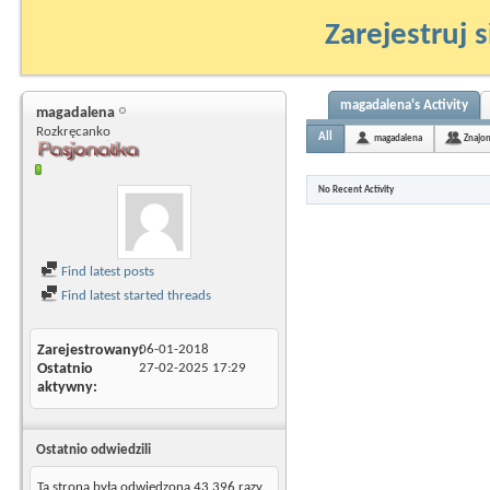
Zarejestruj s
magadalena's Activity
magadalena
Rozkręcanko
All
magadalena
Znajo
No Recent Activity
Find latest posts
Find latest started threads
Zarejestrowany
06-01-2018
Ostatnio
27-02-2025
17:29
aktywny
Ostatnio odwiedzili
Ta strona była odwiedzona
43 396
razy.