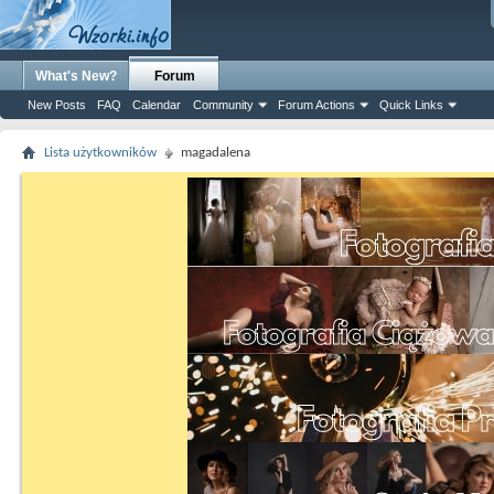
What's New?
Forum
New Posts
FAQ
Calendar
Community
Forum Actions
Quick Links
Lista użytkowników
magadalena