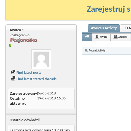
Zarejestruj s
Awuca's Activity
O 
Awuca
Rozkręcanko
All
Awuca
Znajomi
No Recent Activity
Find latest posts
Find latest started threads
Zarejestrowany
06-03-2018
Ostatnio
19-09-2018
16:05
aktywny
Ostatnio odwiedzili
Ta strona była odwiedzona
10 988
razy.