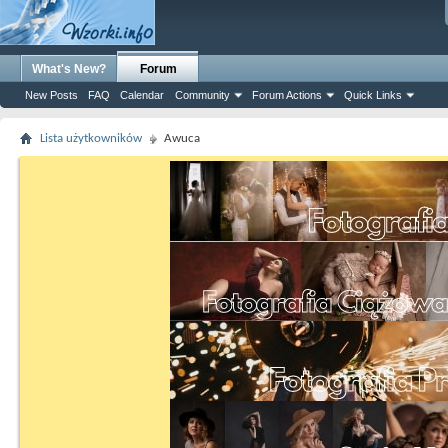
What's New?
Forum
New Posts
FAQ
Calendar
Community
Forum Actions
Quick Links
Lista użytkowników
Awuca