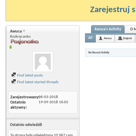
Zarejestruj s
Awuca's Activity
O 
Awuca
Rozkręcanko
All
Awuca
Znajomi
No Recent Activity
Find latest posts
Find latest started threads
Zarejestrowany
06-03-2018
Ostatnio
19-09-2018
16:05
aktywny
Ostatnio odwiedzili
Ta strona była odwiedzona
10 967
razy.