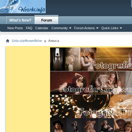
What's New?
Forum
New Posts
FAQ
Calendar
Community
Forum Actions
Quick Links
Lista użytkowników
Awuca