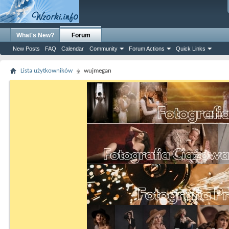
What's New?
Forum
New Posts
FAQ
Calendar
Community
Forum Actions
Quick Links
Lista użytkowników
wujmegan