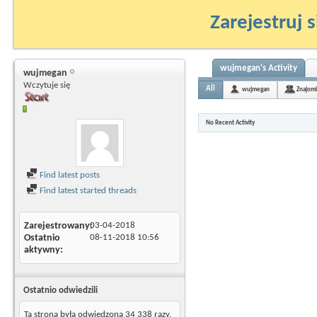
Zarejestruj s
wujmegan's Activity
wujmegan
Wczytuje się
All
wujmegan
Znajomi
No Recent Activity
Find latest posts
Find latest started threads
Zarejestrowany
03-04-2018
Ostatnio
08-11-2018
10:56
aktywny
Ostatnio odwiedzili
Ta strona była odwiedzona
34 338
razy.