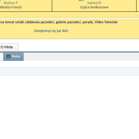
Bożena P
Ivonna70
Idealny French
Szpice konkursowe
a temat sztuki zdobienia paznokci, galerie paznokci, porady, Video Tutoriale
Zarejestruj się już dziś
O Mnie
Photos