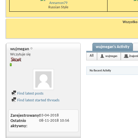
Annamon79
Russian Style
Wszystko n
wujmegan's Activity
wujmegan
Wczytuje się
All
wujmegan
Znajomi
No Recent Activity
Find latest posts
Find latest started threads
Zarejestrowany
03-04-2018
Ostatnio
08-11-2018
10:56
aktywny