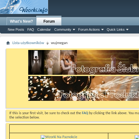
What's New?
Forum
New Posts
FAQ
Calendar
Community
Forum Actions
Quick Links
Lista użytkowników
wujmegan
If this is your first visit, be sure to check out the
FAQ
by clicking the link above. You m
the selection below.