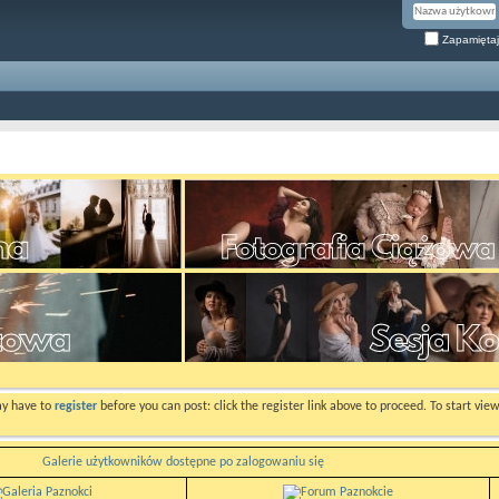
Zapamiętaj
ay have to
register
before you can post: click the register link above to proceed. To start vi
Galerie użytkowników dostępne po zalogowaniu się