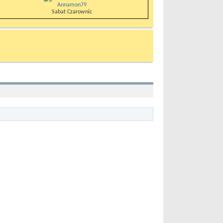
Annamon79
Sabat Czarownic