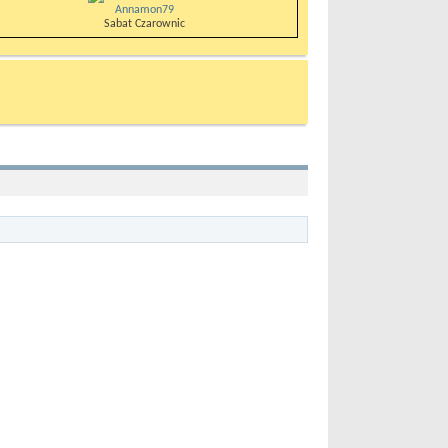
Annamon79
Sabat Czarownic