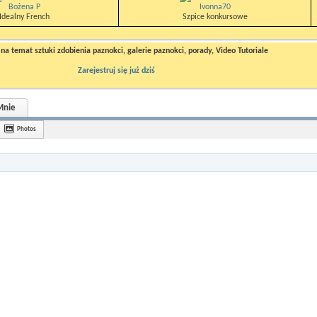
Bożena P
Ivonna70
Idealny French
Szpice konkursowe
a temat sztuki zdobienia paznokci, galerie paznokci, porady, Video Tutoriale
Zarejestruj się już dziś
Mnie
Photos