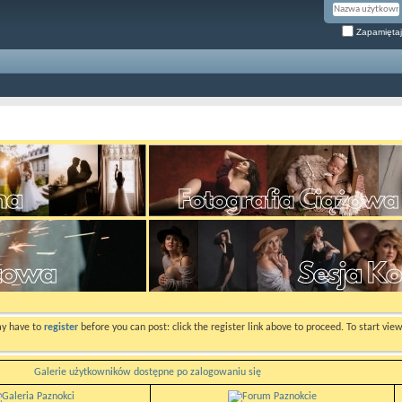
Zapamiętaj
ay have to
register
before you can post: click the register link above to proceed. To start vi
Galerie użytkowników dostępne po zalogowaniu się