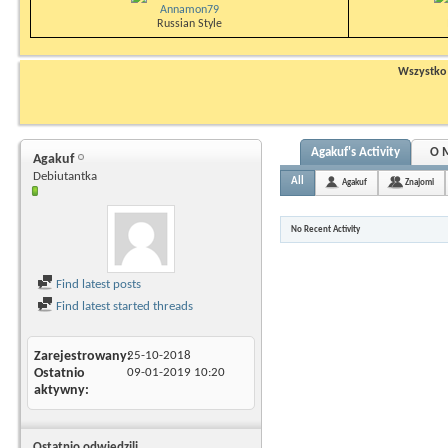
Annamon79
Russian Style
Wszystko n
Agakuf's Activity
O 
Agakuf
Debiutantka
All
Agakuf
Znajomi
No Recent Activity
Find latest posts
Find latest started threads
Zarejestrowany
25-10-2018
Ostatnio
09-01-2019
10:20
aktywny
Ostatnio odwiedzili