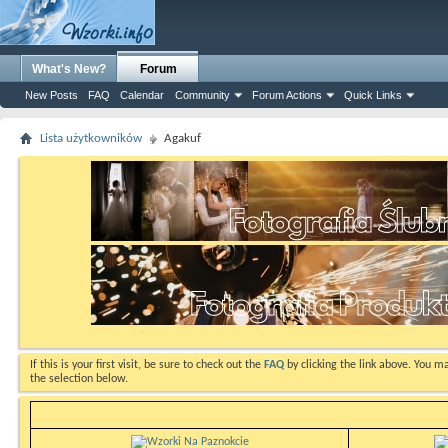
What's New?
Forum
New Posts
FAQ
Calendar
Community
Forum Actions
Quick Links
Lista użytkowników
Agakuf
If this is your first visit, be sure to check out the
FAQ
by clicking the link above. You m
the selection below.